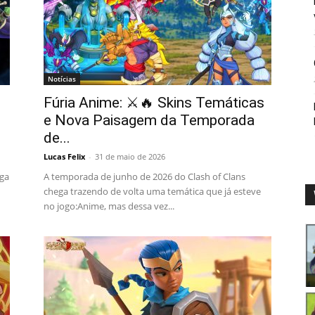
Notícias
Fúria Anime: ⚔️🔥 Skins Temáticas
e Nova Paisagem da Temporada
de...
Lucas Felix
-
31 de maio de 2026
ega
A temporada de junho de 2026 do Clash of Clans
chega trazendo de volta uma temática que já esteve
no jogo:Anime, mas dessa vez...