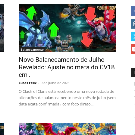
Balanceamento
Novo Balanceamento de Julho
Revelado: Ajuste no meta do CV18
em...
Lucas Felix
-
9 de julho de 2026
O Clash of Clans está recebendo uma nova rodada de
alterações de balanceamento neste mês de julho (sem
data exata confirmada), com foco direto...