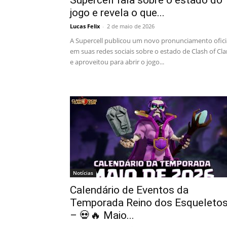
Supercell fala sobre o estado do
jogo e revela o que...
Lucas Felix
-
2 de maio de 2026
A Supercell publicou um novo pronunciamento ofici
em suas redes sociais sobre o estado de Clash of Cl
e aproveitou para abrir o jogo...
Notícias
Calendário de Eventos da
Temporada Reino dos Esqueleto
– 💀🔥 Maio...