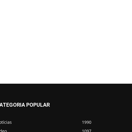
ATEGORIA POPULAR
tícias
1990
ídeo
1097