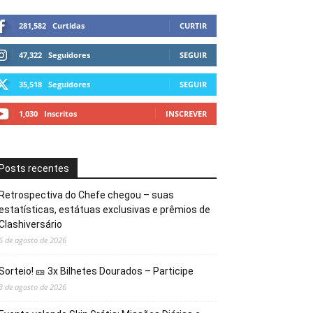
281,582
Curtidas
CURTIR
47,322
Seguidores
SEGUIR
35,518
Seguidores
SEGUIR
1,030
Inscritos
INSCREVER
Posts recentes
Retrospectiva do Chefe chegou – suas
estatísticas, estátuas exclusivas e prêmios de
Clashiversário
6 de agosto de 2026
Sorteio! 🎫 3x Bilhetes Dourados – Participe
3 de agosto de 2026