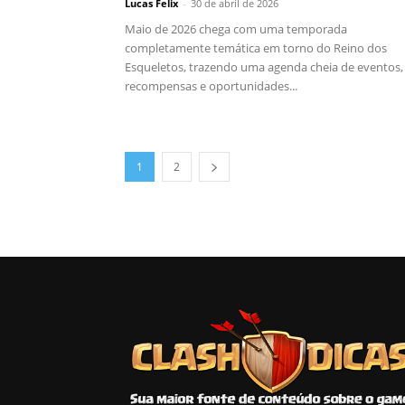
Lucas Felix
-
30 de abril de 2026
Maio de 2026 chega com uma temporada
completamente temática em torno do Reino dos
Esqueletos, trazendo uma agenda cheia de eventos,
recompensas e oportunidades...
1
2