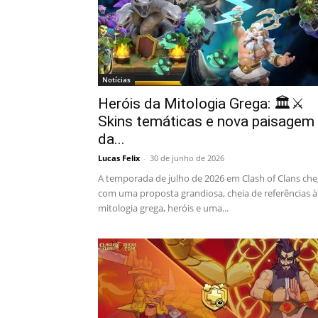
Notícias
Heróis da Mitologia Grega: 🏛️⚔️
Skins temáticas e nova paisagem
da...
Lucas Felix
-
30 de junho de 2026
A temporada de julho de 2026 em Clash of Clans ch
com uma proposta grandiosa, cheia de referências à
mitologia grega, heróis e uma...