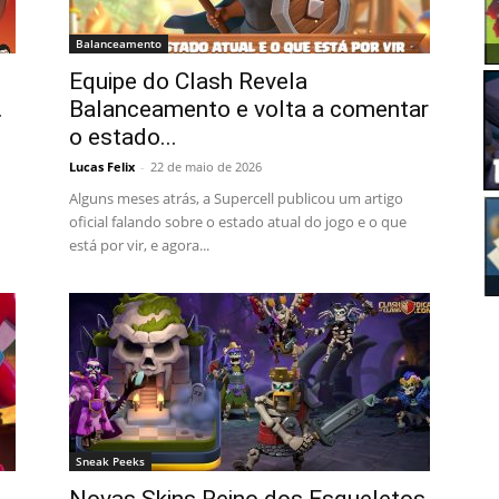
Balanceamento
Equipe do Clash Revela
.
Balanceamento e volta a comentar
o estado...
Lucas Felix
-
22 de maio de 2026
Alguns meses atrás, a Supercell publicou um artigo
oficial falando sobre o estado atual do jogo e o que
está por vir, e agora...
Sneak Peeks