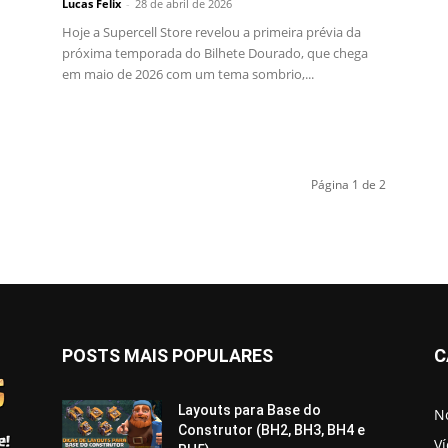
Lucas Felix
-
28 de abril de 2026
Hoje a Supercell Store revelou a primeira prévia da
próxima temporada do Bilhete Dourado, que chega
em maio de 2026 com um tema sombrio,...
Página 1 de 2
POSTS MAIS POPULARES
C
Layouts para Base do
No
Construtor (BH2, BH3, BH4 e
V