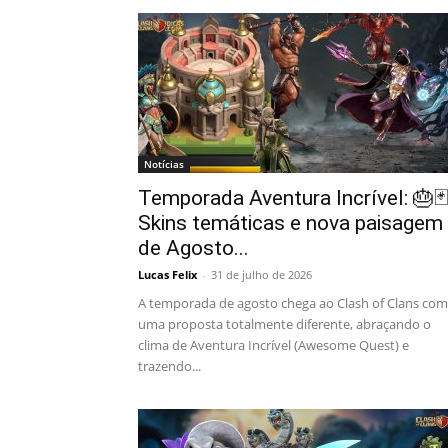
Notícias
Temporada Aventura Incrível: 🎂🃏
Skins temáticas e nova paisagem
de Agosto...
Lucas Felix
-
31 de julho de 2026
A temporada de agosto chega ao Clash of Clans com
uma proposta totalmente diferente, abraçando o
clima de Aventura Incrível (Awesome Quest) e
trazendo...