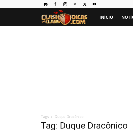
Clash
INÍCIO
NOTÍ
of
Clans
Dicas
Tags
Duque Dracônico
Tag: Duque Dracônico