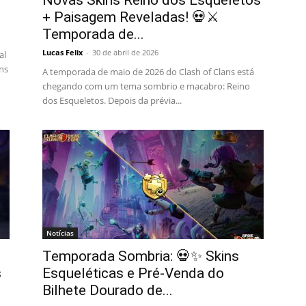
Novas Skins Reino dos Esqueletos
+ Paisagem Reveladas! 💀⚔️
Temporada de...
Lucas Felix
-
30 de abril de 2026
al
ans
A temporada de maio de 2026 do Clash of Clans está
chegando com um tema sombrio e macabro: Reino
dos Esqueletos. Depois da prévia...
Notícias
Temporada Sombria: 💀✨ Skins
s
Esqueléticas e Pré-Venda do
Bilhete Dourado de...