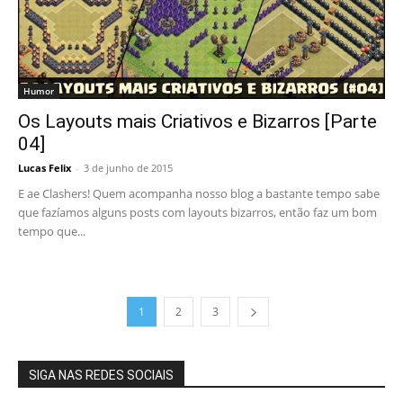
Humor
Os Layouts mais Criativos e Bizarros [Parte
04]
Lucas Felix
-
3 de junho de 2015
E ae Clashers! Quem acompanha nosso blog a bastante tempo sabe
que fazíamos alguns posts com layouts bizarros, então faz um bom
tempo que...
1
2
3
SIGA NAS REDES SOCIAIS