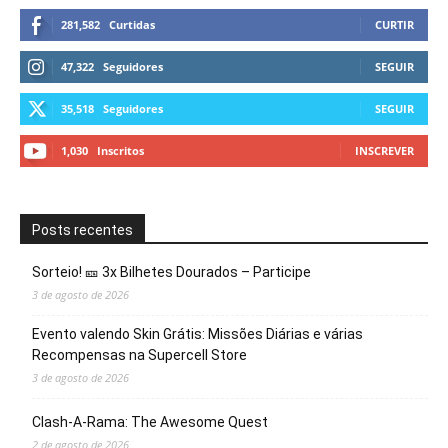
281,582
Curtidas
CURTIR
47,322
Seguidores
SEGUIR
35,518
Seguidores
SEGUIR
1,030
Inscritos
INSCREVER
Posts recentes
Sorteio! 🎫 3x Bilhetes Dourados – Participe
3 de agosto de 2026
Evento valendo Skin Grátis: Missões Diárias e várias
Recompensas na Supercell Store
3 de agosto de 2026
Clash-A-Rama: The Awesome Quest
2 de agosto de 2026