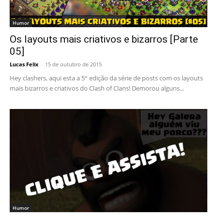
Humor
Os layouts mais criativos e bizarros [Parte
05]
Lucas Felix
-
15 de outubro de 2015
Hey clashers, aqui esta a 5° edição da série de posts com os layouts
mais bizarros e criativos do Clash of Clans! Demorou alguns...
Humor