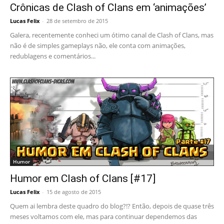
Crônicas de Clash of Clans em ‘animações’
Lucas Felix
-
28 de setembro de 2015
Galera, recentemente conheci um ótimo canal de Clash of Clans, mas
não é de simples gameplays não, ele conta com animações,
redublagens e comentários...
Humor
Humor em Clash of Clans [#17]
Lucas Felix
-
15 de agosto de 2015
Quem ai lembra deste quadro do blog?!? Então, depois de quase três
meses voltamos com ele, mas para continuar dependemos das