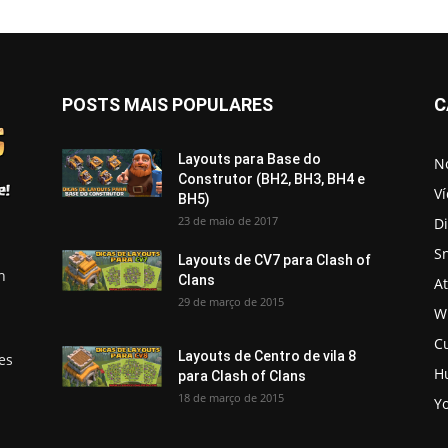
POSTS MAIS POPULARES
C
Layouts para Base do
No
Construtor (BH2, BH3, BH4 e
V
BH5)
23 de maio de 2017
D
S
Layouts de CV7 para Clash of
h
Clans
A
29 de março de 2015
Wi
C
Layouts de Centro de vila 8
es
H
para Clash of Clans
18 de março de 2015
Y