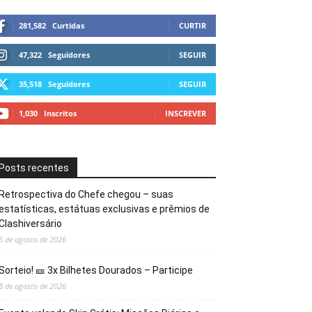
281,582
Curtidas
CURTIR
47,322
Seguidores
SEGUIR
35,518
Seguidores
SEGUIR
1,030
Inscritos
INSCREVER
Posts recentes
Retrospectiva do Chefe chegou – suas
estatísticas, estátuas exclusivas e prêmios de
Clashiversário
6 de agosto de 2026
Sorteio! 🎫 3x Bilhetes Dourados – Participe
3 de agosto de 2026