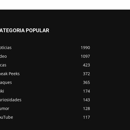
ATEGORIA POPULAR
tícias
1990
ídeo
1097
icas
423
neak Peeks
372
taques
365
ki
174
uriosidades
143
umor
128
ouTube
117