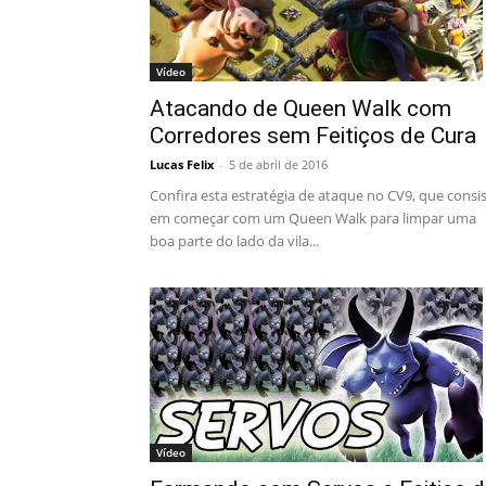
Vídeo
Atacando de Queen Walk com
Corredores sem Feitiços de Cura
Lucas Felix
-
5 de abril de 2016
Confira esta estratégia de ataque no CV9, que consi
em começar com um Queen Walk para limpar uma
boa parte do lado da vila...
Vídeo