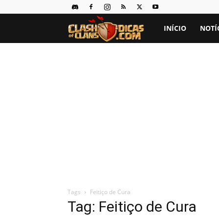
Clash
INÍCIO
NOTÍ
of
Clans
Dicas
Tags
Feitiço de Cura
Tag: Feitiço de Cura