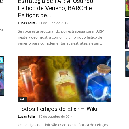
e
Estratégia de FARM: Usando
Feitiço de Veneno, BARCH e
Feitiços de...
Lucas Felix
-
11 de julho de 2015
r e
Se você esta procurando por estratégia para FARM,
neste vídeo mostra como incluir o novo feitiço de
veneno para complementar sua estratégia e ser...
Wiki
Todos Feitiços de Elixir – Wiki
Lucas Felix
-
30 de outubro de 2014
Os Feitiços de Elixir são criados na Fábrica de Feitiços