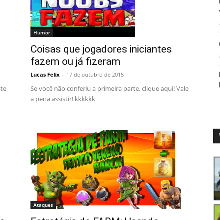
Humor
Coisas que jogadores iniciantes
fazem ou já fizeram
Lucas Felix
-
17 de outubro de 2015
Se você não conferiu a primeira parte, clique aqui! Vale
ste
a pena assistir! kkkkkk
Ataques