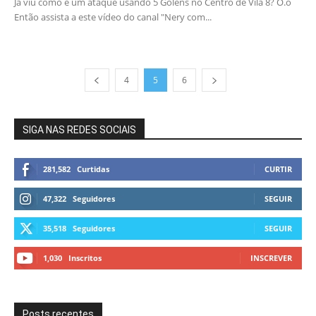
Já viu como é um ataque usando 5 Golens no Centro de Vila 8? O.o
Então assista a este vídeo do canal "Nery com...
4
5
6
SIGA NAS REDES SOCIAIS
281,582
Curtidas
CURTIR
47,322
Seguidores
SEGUIR
35,518
Seguidores
SEGUIR
1,030
Inscritos
INSCREVER
Posts recentes