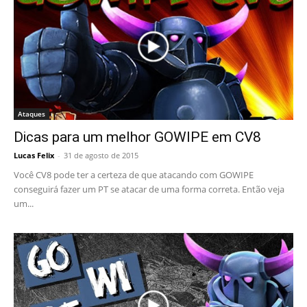
Ataques
Dicas para um melhor GOWIPE em CV8
Lucas Felix
-
31 de agosto de 2015
Você CV8 pode ter a certeza de que atacando com GOWIPE
conseguirá fazer um PT se atacar de uma forma correta. Então veja
um...