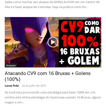
Saiba como montar seu ataque de GOWILALOON em um Centro de
Vila 9 e fazer ataque de 3 estrelas. Veja na prática como foi...
Ataques
Atacando CV9 com 16 Bruxas + Golens
(100%)
Lucas Felix
-
22 de julho de 2015
Se você esta procurando uma estratégia para fazer 100% em cv9,
confira esta ótima estratégia do Gustovow usando 16 Bruxas, alguns
magos e um...