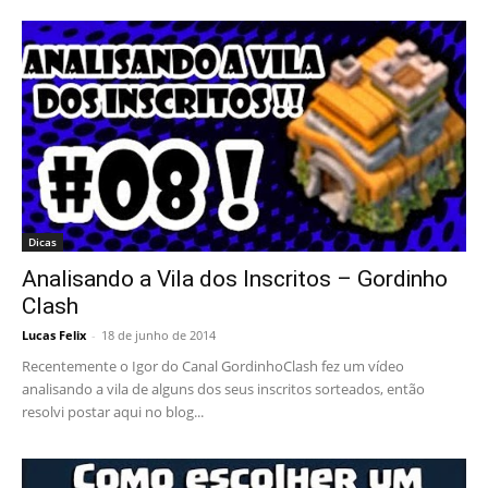
Dicas
Analisando a Vila dos Inscritos – Gordinho
Clash
Lucas Felix
-
18 de junho de 2014
Recentemente o Igor do Canal GordinhoClash fez um vídeo
analisando a vila de alguns dos seus inscritos sorteados, então
resolvi postar aqui no blog...