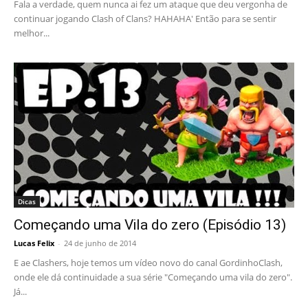
Fala a verdade, quem nunca ai fez um ataque que deu vergonha de
continuar jogando Clash of Clans? HAHAHA' Então para se sentir
melhor...
Dicas
Começando uma Vila do zero (Episódio 13)
Lucas Felix
-
24 de junho de 2014
E ae Clashers, hoje temos um vídeo novo do canal GordinhoClash,
onde ele dá continuidade a sua série "Começando uma vila do zero".
Já...