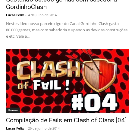
GordinhoClash
Lucas Felix
-
4 de julho de 2014
Neste vídeo nosso parceiro Igor do Canal Gordinho Clash gasta
80.000 gemas, mas com sabedoria e upando as devidas construções
e etc. Vale a...
Humor
Compilação de Fails em Clash of Clans [04]
Lucas Felix
-
26 de junho de 2014