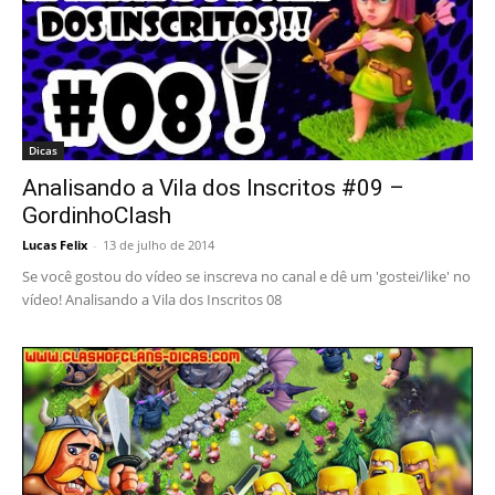
Dicas
Analisando a Vila dos Inscritos #09 –
GordinhoClash
Lucas Felix
-
13 de julho de 2014
Se você gostou do vídeo se inscreva no canal e dê um 'gostei/like' no
vídeo! Analisando a Vila dos Inscritos 08