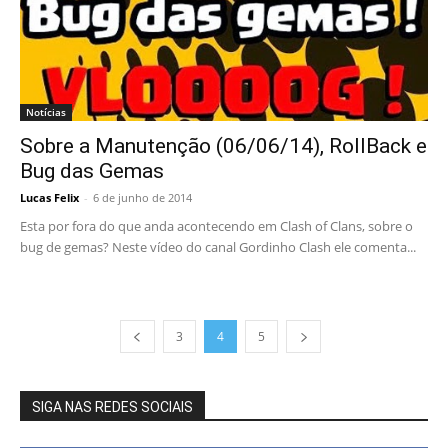
Notícias
Sobre a Manutenção (06/06/14), RollBack e
Bug das Gemas
Lucas Felix
-
6 de junho de 2014
Esta por fora do que anda acontecendo em Clash of Clans, sobre o
bug de gemas? Neste vídeo do canal Gordinho Clash ele comenta...
3
4
5
SIGA NAS REDES SOCIAIS