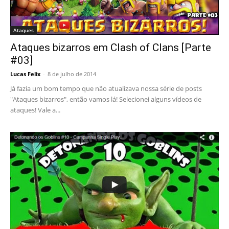
Ataques
Ataques bizarros em Clash of Clans [Parte
#03]
Lucas Felix
-
8 de julho de 2014
Já fazia um bom tempo que não atualizava nossa série de posts
"Ataques bizarros", então vamos lá! Selecionei alguns vídeos de
ataques! Vale a...