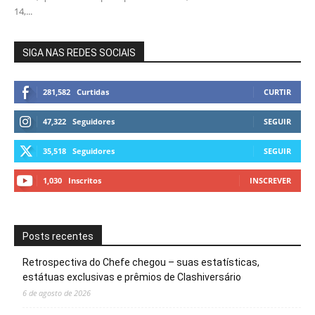
14,...
SIGA NAS REDES SOCIAIS
281,582
Curtidas
CURTIR
47,322
Seguidores
SEGUIR
35,518
Seguidores
SEGUIR
1,030
Inscritos
INSCREVER
Posts recentes
Retrospectiva do Chefe chegou – suas estatísticas,
estátuas exclusivas e prêmios de Clashiversário
6 de agosto de 2026