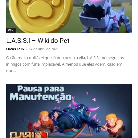
Wiki
L.A.S.S.I – Wiki do Pet
Lucas Felix
-
14 de abril de 2021
O cão mais confiável que já percorreu a vila, L.A.S.S.I persegue os
inimigos com fúria implacável. A menos que eles voem, caso em
que...