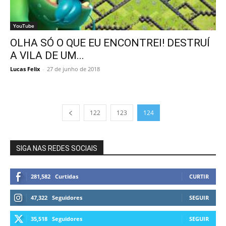
YouTube
OLHA SÓ O QUE EU ENCONTREI! DESTRUÍ
A VILA DE UM...
Lucas Felix
-
27 de junho de 2018
122
123
124
SIGA NAS REDES SOCIAIS
281,582
Curtidas
CURTIR
47,322
Seguidores
SEGUIR
35,518
Seguidores
SEGUIR