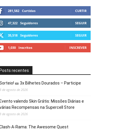
281,582
Curtidas
CURTIR
47,322
Seguidores
SEGUIR
35,518
Seguidores
SEGUIR
1,030
Inscritos
INSCREVER
Posts recentes
Sorteio! 🎫 3x Bilhetes Dourados – Participe
3 de agosto de 2026
Evento valendo Skin Grátis: Missões Diárias e
várias Recompensas na Supercell Store
3 de agosto de 2026
Clash-A-Rama: The Awesome Quest