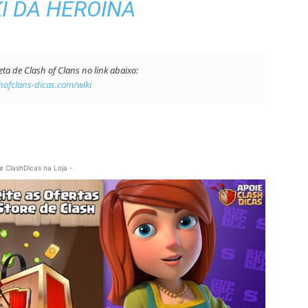
I DA HEROÍNA
a de Clash of Clans no link abaixo:
ofclans-dicas.com/wiki
e ClashDicas na Loja -