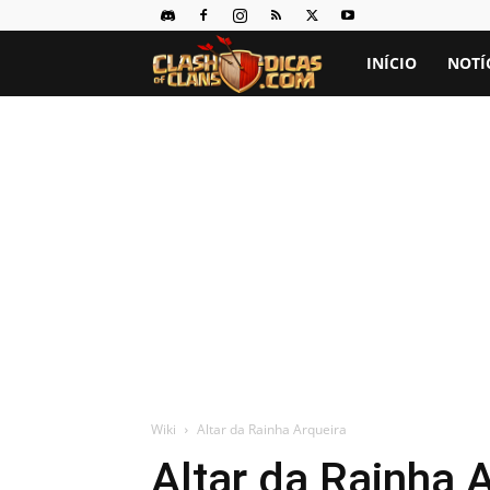
Clash
INÍCIO
NOTÍ
of
Clans
Dicas
Wiki
Altar da Rainha Arqueira
Altar da Rainha 