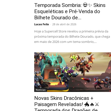
Temporada Sombria: 💀✨ Skins
Esqueléticas e Pré-Venda do
Bilhete Dourado de...
Lucas Felix
-
28 de abril de 2026
Hoje a Supercell Store revelou a primeira prévia da
próxima temporada do Bilhete Dourado, que chega
em maio de 2026 com um tema sombrio,...
Notícias
Novas Skins Dracônicas +
Paisagem Reveladas! 🐲🔥⚔️
Temporada dos Dragões de...