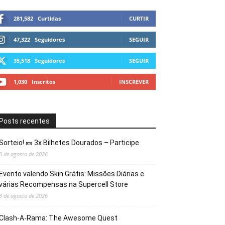
281,582
Curtidas
CURTIR
47,322
Seguidores
SEGUIR
35,518
Seguidores
SEGUIR
1,030
Inscritos
INSCREVER
Posts recentes
Sorteio! 🎫 3x Bilhetes Dourados – Participe
3 de agosto de 2026
Evento valendo Skin Grátis: Missões Diárias e
várias Recompensas na Supercell Store
3 de agosto de 2026
Clash-A-Rama: The Awesome Quest