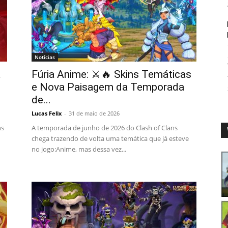
Notícias
a
Fúria Anime: ⚔️🔥 Skins Temáticas
e Nova Paisagem da Temporada
de...
Lucas Felix
-
31 de maio de 2026
ns
A temporada de junho de 2026 do Clash of Clans
chega trazendo de volta uma temática que já esteve
no jogo:Anime, mas dessa vez...