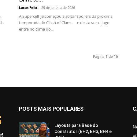
Lucas Felix
-
29 de janeiro de 2026
,
A Supercell já começou a soltar spoilers da próxima
sh
temporada do Clash of Clans — e desta vez o jogo
entra no clima do...
Página 1 de 16
POSTS MAIS POPULARES
C
Layouts para Base do
No
Construtor (BH2, BH3, BH4 e
V