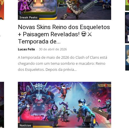
Sneak Peeks
Novas Skins Reino dos Esqueletos
.
+ Paisagem Reveladas! 💀⚔️
Temporada de...
Lucas Felix
-
30 de abril de 2026
A temporada de maio de 2026 do Clash of Clans está
chegando com um tema sombrio e macabro: Reino
dos Esqueletos. Depois da prévia...
Notícias