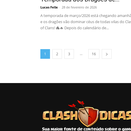
Lucas Felix
-
28 de fevereiro de 2026
A temporada de março/2026 está chegando amanhã
e os dragões vão dominar céus de todas vilas do Cla
of Clans! 🐲🔥 Depois do calendário de...
...
1
2
3
16