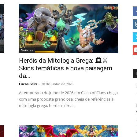
Notícias
Heróis da Mitologia Grega: 🏛️⚔️
Skins temáticas e nova paisagem
da...
Lucas Felix
-
30 de junho de 2026
A temporada de julho de 2026 em Clash of Clans chega
com uma proposta grandiosa, cheia de referências à
mitologia grega, heróis e uma...