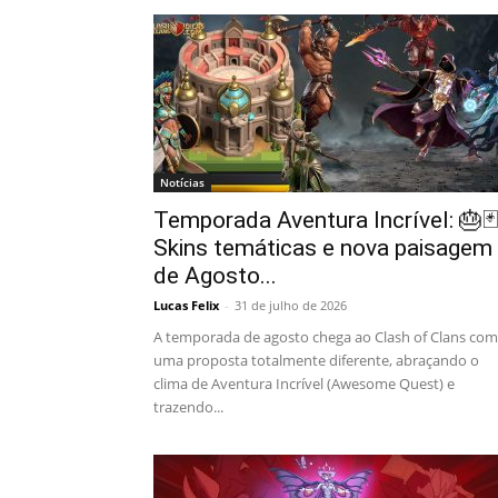
Notícias
Temporada Aventura Incrível: 🎂🃏
Skins temáticas e nova paisagem
de Agosto...
Lucas Felix
-
31 de julho de 2026
A temporada de agosto chega ao Clash of Clans com
uma proposta totalmente diferente, abraçando o
clima de Aventura Incrível (Awesome Quest) e
trazendo...