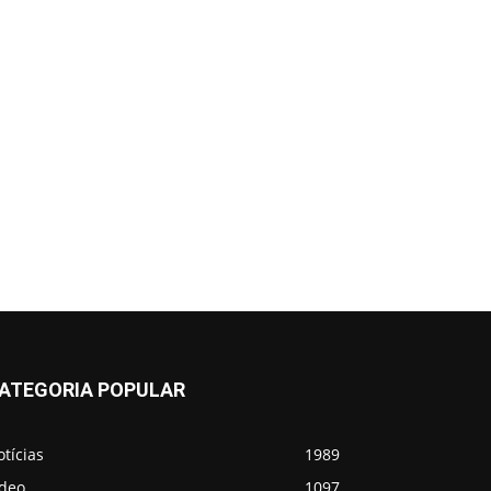
ATEGORIA POPULAR
tícias
1989
ídeo
1097