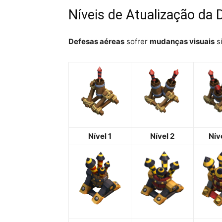
Níveis de Atualização da
Defesas aéreas
sofrer
mudanças visuais
si
Nível 1
Nível 2
Nív