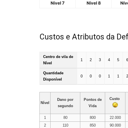
Nível 7
Nível 8
Nív
Custos e Atributos da De
Centro de vila de
1
2
3
4
5
Nível
Quantidade
0
0
0
1
1
Disponível
Custo
Dano por
Pontos de
Nível
segundo
Vida
1
80
800
22.000
2
110
850
90.000