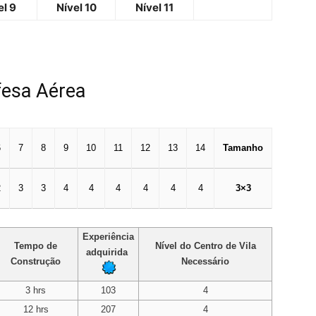
el 9
Nível 10
Nível 11
fesa Aérea
6
7
8
9
10
11
12
13
14
Tamanho
2
3
3
4
4
4
4
4
4
3×3
Experiência
Tempo de
Nível do Centro de Vila
adquirida
Construção
Necessário
3 hrs
103
4
12 hrs
207
4