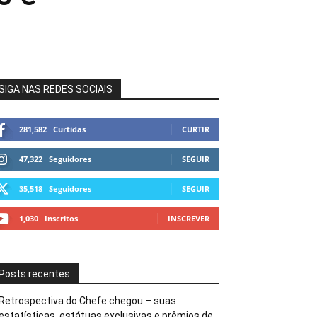
SIGA NAS REDES SOCIAIS
281,582
Curtidas
CURTIR
47,322
Seguidores
SEGUIR
35,518
Seguidores
SEGUIR
1,030
Inscritos
INSCREVER
Posts recentes
Retrospectiva do Chefe chegou – suas
estatísticas, estátuas exclusivas e prêmios de