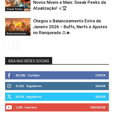
Novos Níveis e Mais: Sneak Peeks da
Atualização! ⚔️🏆
Sneak Peeks
Chegou o Balanceamento Extra de
Janeiro 2026 – Buffs, Nerfs e Ajustes
no Ranqueado ⚖️🔥
Balanceamento
SIGA NAS REDES SOCIAIS
281,582
Curtidas
CURTIR
47,322
Seguidores
SEGUIR
35,518
Seguidores
SEGUIR
1,030
Inscritos
INSCREVER