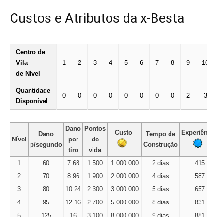
Custos e Atributos da x-Besta
Centro de
Vila
1
2
3
4
5
6
7
8
9
10
de Nível
Quantidade
0
0
0
0
0
0
0
0
2
3
Disponível
Dano
Pontos
Custo
Experiênci
Dano
Tempo de
Nível
por
de
p/segundo
Construção
tiro
vida
1
60
7.68
1.500
1.000.000
2 dias
415
2
70
8.96
1.900
2.000.000
4 dias
587
3
80
10.24
2.300
3.000.000
5 dias
657
4
95
12.16
2.700
5.000.000
8 dias
831
5
125
16
3.100
8.000.000
9 dias
881