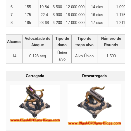
6
155
19.84
3.500
12.000.000
14 dias
1.099
7
175
22.4
3.900
16.000.000
16 dias
1.175
8
185
23.68
4.200
17.000.000
17 dias
1.211
Velocidade de
Tipo de
Tipo de
Número de
Alcance
Ataque
dano
tropa alvo
Rounds
Único
14
0.128 seg
Alvo Único
1.500
alvo
Carregada
Descarregada