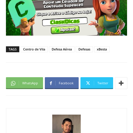
TAGS
Centro de Vila
Defesa Aérea
Defesas
xBesta
WhatsApp
Facebook
Twitter