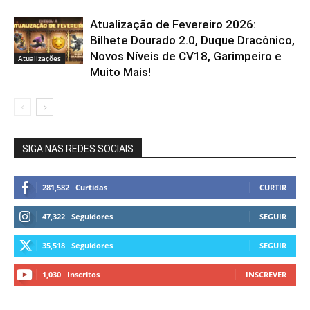
Atualização de Fevereiro 2026:
Bilhete Dourado 2.0, Duque Dracônico,
Novos Níveis de CV18, Garimpeiro e
Atualizações
Muito Mais!
SIGA NAS REDES SOCIAIS
281,582
Curtidas
CURTIR
47,322
Seguidores
SEGUIR
35,518
Seguidores
SEGUIR
1,030
Inscritos
INSCREVER