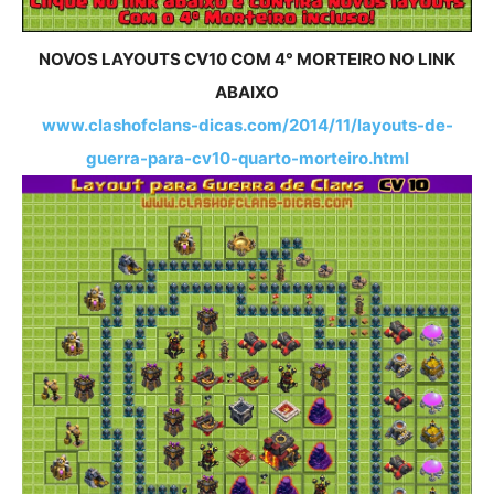
NOVOS LAYOUTS CV10 COM 4° MORTEIRO NO LINK
ABAIXO
www.clashofclans-dicas.com/2014/11/layouts-de-
guerra-para-cv10-quarto-morteiro.html