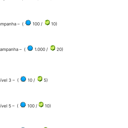
ampanha – (
100 /
10)
campanha – (
1.000 /
20)
ível 3 – (
10 /
5)
ível 5 – (
100 /
10)