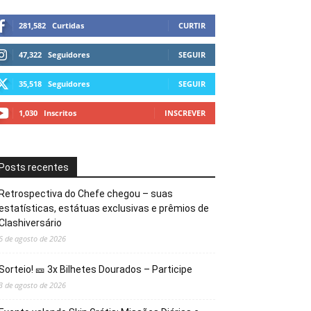
281,582
Curtidas
CURTIR
47,322
Seguidores
SEGUIR
35,518
Seguidores
SEGUIR
1,030
Inscritos
INSCREVER
Posts recentes
Retrospectiva do Chefe chegou – suas
estatísticas, estátuas exclusivas e prêmios de
Clashiversário
6 de agosto de 2026
Sorteio! 🎫 3x Bilhetes Dourados – Participe
3 de agosto de 2026