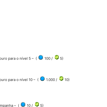
ro para o nível 5 – (
100 /
5)
ro para o nível 10 – (
1.000 /
10)
ampanha – (
10 /
5)