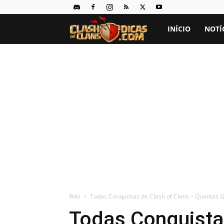
Clash
INÍCIO
NOTÍ
of
Clans
Dicas
Wiki
Todas Conquistas de Clash of Clans – Quantas 
Todas Conquista