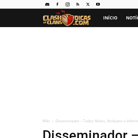
Clash
INÍCIO
NOTÍ
of
Clans
Dicas
Wiki
Disseminador – Todos Níveis, Atributos e Infor
Disseminador – 