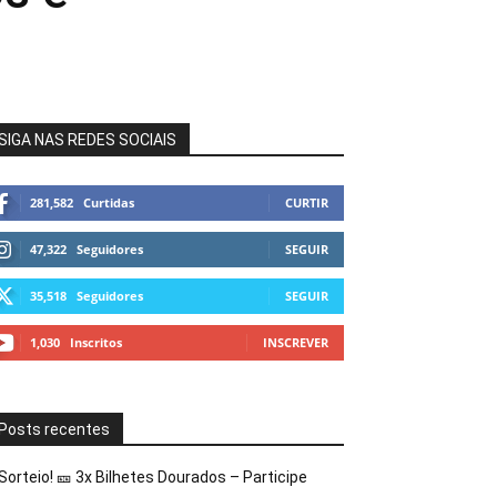
SIGA NAS REDES SOCIAIS
281,582
Curtidas
CURTIR
47,322
Seguidores
SEGUIR
35,518
Seguidores
SEGUIR
1,030
Inscritos
INSCREVER
Posts recentes
Sorteio! 🎫 3x Bilhetes Dourados – Participe