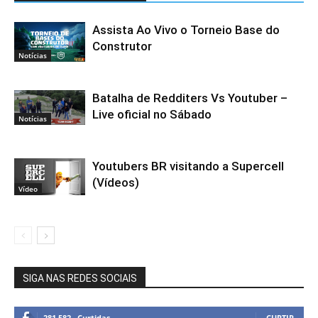
Assista Ao Vivo o Torneio Base do
Construtor
Notícias
Batalha de Redditers Vs Youtuber –
Live oficial no Sábado
Notícias
Youtubers BR visitando a Supercell
(Vídeos)
Vídeo
SIGA NAS REDES SOCIAIS
281,582
Curtidas
CURTIR