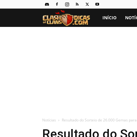
Clash
INÍCIO
NOTÍ
of
Clans
Dicas
Notícias
Resultado do Sorteio de 26.000 Gemas para 
Resultado do Sor