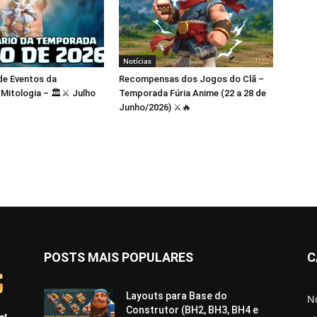
Notícias
de Eventos da
Recompensas dos Jogos do Clã –
itologia – 🏛️⚔️ Julho
Temporada Fúria Anime (22 a 28 de
Junho/2026) ⚔️🔥
POSTS MAIS POPULARES
C
Layouts para Base do
No
Construtor (BH2, BH3, BH4 e