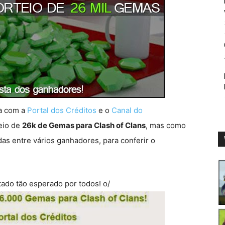
a com a
Portal dos Créditos
e o
Canal do
eio de
26k de Gemas para Clash of Clans
, mas como
as entre vários ganhadores, para conferir o
tado tão esperado por todos! o/