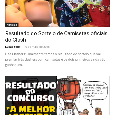
Notícias
Resultado do Sorteio de Camisetas oficiais
do Clash
Lucas Felix
-
10 de maio de 2016
E ae Clashers! Finalmente temos o resultado do sorteio que vai
premiar três clashers com camisetas e os dois primeiros ainda vão
ganhar um...