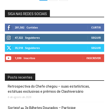
SIGA NAS REDES SOCIAIS
281,582
Curtidas
CURTIR
47,322
Seguidores
SEGUIR
35,518
Seguidores
SEGUIR
1,030
Inscritos
INSCREVER
Posts recentes
Retrospectiva do Chefe chegou – suas estatísticas,
estátuas exclusivas e prêmios de Clashiversário
6 de agosto de 2026
Sorteio! 🎫 3x Bilhetes Dourados – Participe