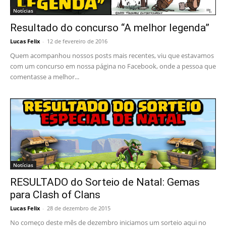
Notícias
Resultado do concurso “A melhor legenda”
Lucas Felix
-
12 de fevereiro de 2016
Quem acompanhou nossos posts mais recentes, viu que estavamos
com um concurso em nossa página no Facebook, onde a pessoa que
comentasse a melhor...
Notícias
RESULTADO do Sorteio de Natal: Gemas
para Clash of Clans
Lucas Felix
-
28 de dezembro de 2015
No começo deste mês de dezembro iniciamos um sorteio aqui no