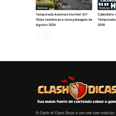
Notícias
Notícias
Temporada Aventura Incrível: 🎂🃏
Calendário 
Skins temáticas e nova paisagem de
Temporada M
Agosto 2026
2026
O Clash of Clans Dicas é um site com notícias