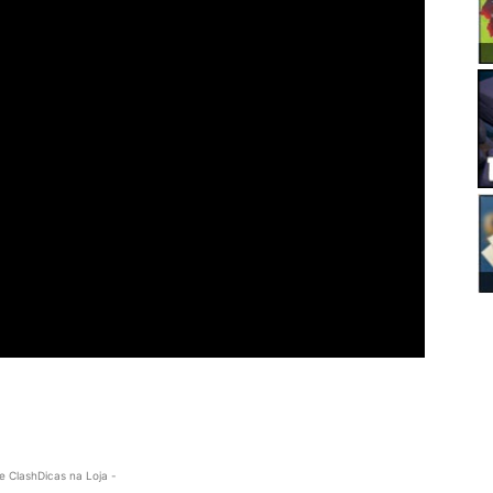
e ClashDicas na Loja -