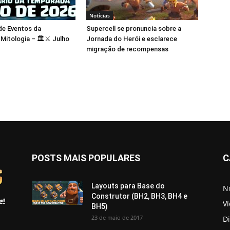
Notícias
de Eventos da
Supercell se pronuncia sobre a
itologia – 🏛️⚔️ Julho
Jornada do Herói e esclarece
migração de recompensas
POSTS MAIS POPULARES
C
Layouts para Base do
No
Construtor (BH2, BH3, BH4 e
V
BH5)
23 de maio de 2017
D