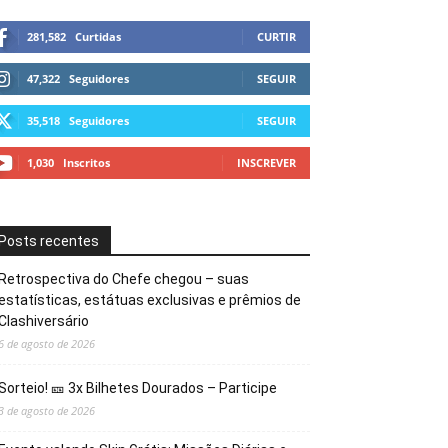
281,582
Curtidas
CURTIR
47,322
Seguidores
SEGUIR
35,518
Seguidores
SEGUIR
1,030
Inscritos
INSCREVER
Posts recentes
Retrospectiva do Chefe chegou – suas
estatísticas, estátuas exclusivas e prêmios de
Clashiversário
6 de agosto de 2026
Sorteio! 🎫 3x Bilhetes Dourados – Participe
3 de agosto de 2026