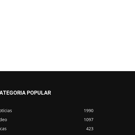
ATEGORIA POPULAR
tícias
1990
ídeo
1097
icas
423