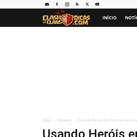
Clash
INÍCIO
NOTÍ
of
Clans
Dicas
Vídeo
Ataques
Usando Heróis em Guerra com inte
Usando Heróis 