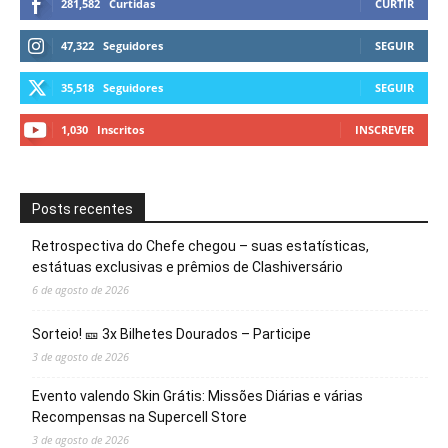
281,582
Curtidas
CURTIR
47,322
Seguidores
SEGUIR
35,518
Seguidores
SEGUIR
1,030
Inscritos
INSCREVER
Posts recentes
Retrospectiva do Chefe chegou – suas estatísticas,
estátuas exclusivas e prêmios de Clashiversário
6 de agosto de 2026
Sorteio! 🎫 3x Bilhetes Dourados – Participe
3 de agosto de 2026
Evento valendo Skin Grátis: Missões Diárias e várias
Recompensas na Supercell Store
3 de agosto de 2026