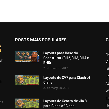
POSTS MAIS POPULARES
C
Layouts para Base do
No
Construtor (BH2, BH3, BH4 e
V
BH5)
23 de maio de 2017
D
S
Layouts de CV7 para Clash of
h
Clans
A
29 de março de 2015
Wi
C
Layouts de Centro de vila 8
es
H
para Clash of Clans