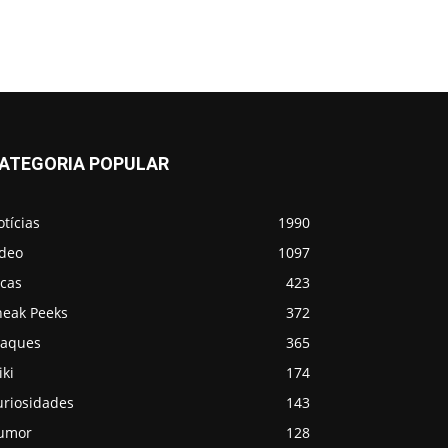
ATEGORIA POPULAR
tícias
1990
ídeo
1097
icas
423
neak Peeks
372
taques
365
ki
174
uriosidades
143
umor
128