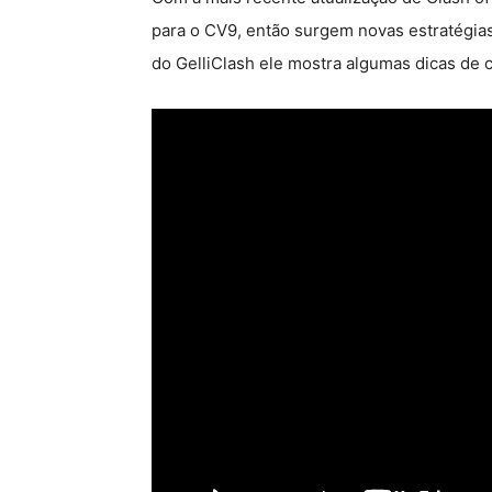
para o CV9, então surgem novas estratégias 
do GelliClash ele mostra algumas dicas de c