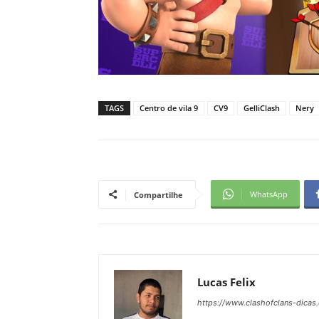
TAGS
Centro de vila 9
CV9
GelliClash
Nery
WhatsApp
Compartilhe
Lucas Felix
https://www.clashofclans-dicas