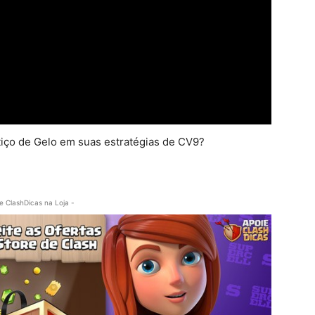
itiço de Gelo em suas estratégias de CV9?
e ClashDicas na Loja -