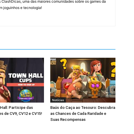
tes ClashDicas, uma das maiores comunidades sobre os games da
m joguinhos e tecnologia!
Notícias
all: Participe das
Baús do Caça ao Tesouro: Descubra
s de CV9, CV12 e CV15!
as Chances de Cada Raridade e
Suas Recompensas