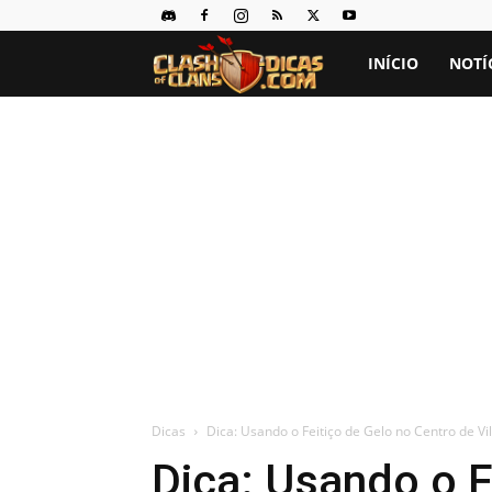
Clash
INÍCIO
NOTÍ
of
Clans
Dicas
Dicas
Dica: Usando o Feitiço de Gelo no Centro de Vi
Dica: Usando o F