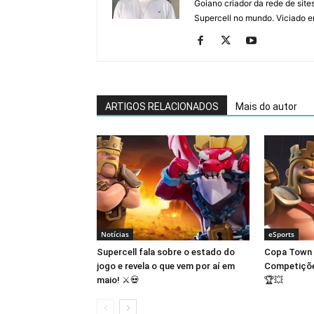
Goiano criador da rede de si
Supercell no mundo. Viciado e
ARTIGOS RELACIONADOS
Mais do autor
Notícias
eSports
Supercell fala sobre o estado do
Copa Town H
jogo e revela o que vem por aí em
Competiçõe
maio! ⚔️💀
🏆💥