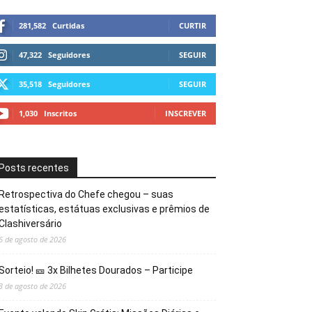
281,582
Curtidas
CURTIR
47,322
Seguidores
SEGUIR
35,518
Seguidores
SEGUIR
1,030
Inscritos
INSCREVER
Posts recentes
Retrospectiva do Chefe chegou – suas
estatísticas, estátuas exclusivas e prêmios de
Clashiversário
6 de agosto de 2026
Sorteio! 🎫 3x Bilhetes Dourados – Participe
3 de agosto de 2026