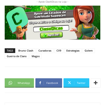
- Apoie ClashDicas na Loja -
TAGS
Bruno Clash
Curadoras
CV9
Estrategias
Golem
Guerra de Clans
Magos
WhatsApp
Facebook
Twitter