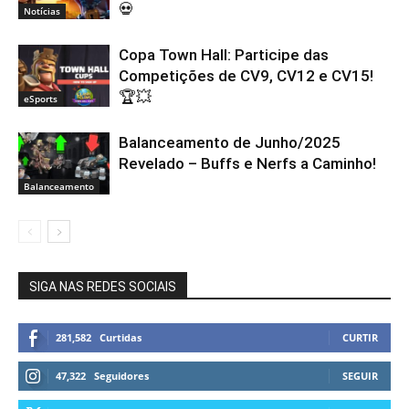
💀
Notícias
Copa Town Hall: Participe das
Competições de CV9, CV12 e CV15!
🏆💥
eSports
Balanceamento de Junho/2025
Revelado – Buffs e Nerfs a Caminho!
Balanceamento
SIGA NAS REDES SOCIAIS
281,582
Curtidas
CURTIR
47,322
Seguidores
SEGUIR