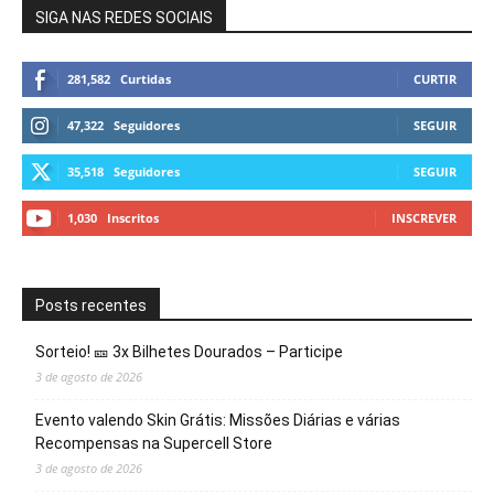
SIGA NAS REDES SOCIAIS
281,582
Curtidas
CURTIR
47,322
Seguidores
SEGUIR
35,518
Seguidores
SEGUIR
1,030
Inscritos
INSCREVER
Posts recentes
Sorteio! 🎫 3x Bilhetes Dourados – Participe
3 de agosto de 2026
Evento valendo Skin Grátis: Missões Diárias e várias
Recompensas na Supercell Store
3 de agosto de 2026