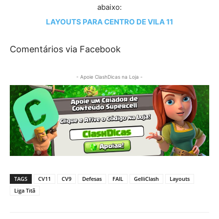
abaixo:
LAYOUTS PARA CENTRO DE VILA 11
Comentários via Facebook
- Apoie ClashDicas na Loja -
TAGS
CV11
CV9
Defesas
FAIL
GelliClash
Layouts
Liga Titã