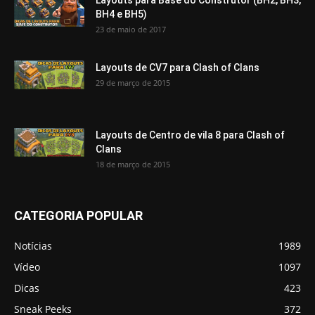
Layouts para Base do Construtor (BH2, BH3,
BH4 e BH5)
23 de maio de 2017
Layouts de CV7 para Clash of Clans
29 de março de 2015
Layouts de Centro de vila 8 para Clash of
Clans
18 de março de 2015
CATEGORIA POPULAR
Notícias
1989
Vídeo
1097
Dicas
423
Sneak Peeks
372