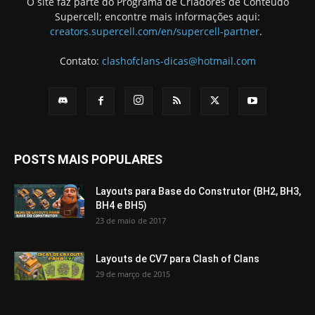
O site faz parte do Programa de Criadores de Conteúdo
Supercell; encontre mais informações aqui:
creators.supercell.com/en/supercell-partner
.
Contato:
clashofclans-dicas@hotmail.com
POSTS MAIS POPULARES
Layouts para Base do Construtor (BH2, BH3,
BH4 e BH5)
23 de maio de 2017
Layouts de CV7 para Clash of Clans
29 de março de 2015