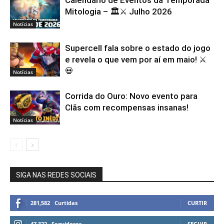
Mitologia – 🏛️⚔️ Julho 2026
Notícias
Supercell fala sobre o estado do jogo
e revela o que vem por aí em maio! ⚔️
💀
Notícias
Corrida do Ouro: Novo evento para
Clãs com recompensas insanas!
Notícias
SIGA NAS REDES SOCIAIS
281,582
Curtidas
CURTIR
47,322
Seguidores
SEGUIR