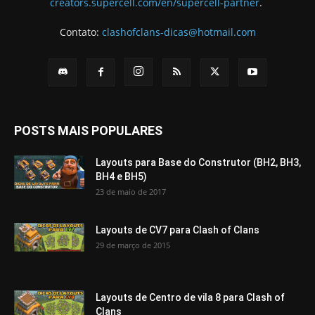
creators.supercell.com/en/supercell-partner
.
Contato:
clashofclans-dicas@hotmail.com
POSTS MAIS POPULARES
Layouts para Base do Construtor (BH2, BH3,
BH4 e BH5)
23 de maio de 2017
Layouts de CV7 para Clash of Clans
29 de março de 2015
Layouts de Centro de vila 8 para Clash of
Clans