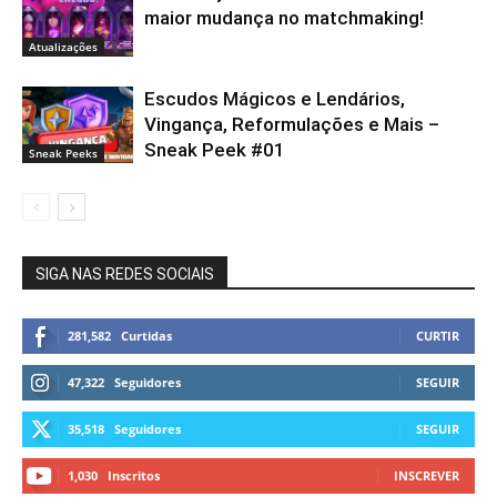
maior mudança no matchmaking!
Atualizações
Escudos Mágicos e Lendários,
Vingança, Reformulações e Mais –
Sneak Peek #01
Sneak Peeks
SIGA NAS REDES SOCIAIS
281,582
Curtidas
CURTIR
47,322
Seguidores
SEGUIR
35,518
Seguidores
SEGUIR
1,030
Inscritos
INSCREVER