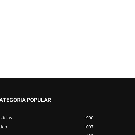
ATEGORIA POPULAR
tícias
1990
ídeo
1097