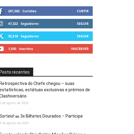
281,582
Curtidas
CURTIR
47,322
Seguidores
SEGUIR
35,518
Seguidores
SEGUIR
1,030
Inscritos
INSCREVER
Posts recentes
Retrospectiva do Chefe chegou – suas
estatísticas, estátuas exclusivas e prêmios de
Clashiversário
6 de agosto de 2026
Sorteio! 🎫 3x Bilhetes Dourados – Participe
3 de agosto de 2026