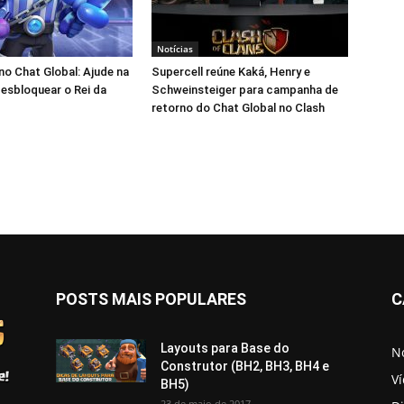
Notícias
 no Chat Global: Ajude na
Supercell reúne Kaká, Henry e
esbloquear o Rei da
Schweinsteiger para campanha de
retorno do Chat Global no Clash
POSTS MAIS POPULARES
C
Layouts para Base do
No
Construtor (BH2, BH3, BH4 e
V
BH5)
23 de maio de 2017