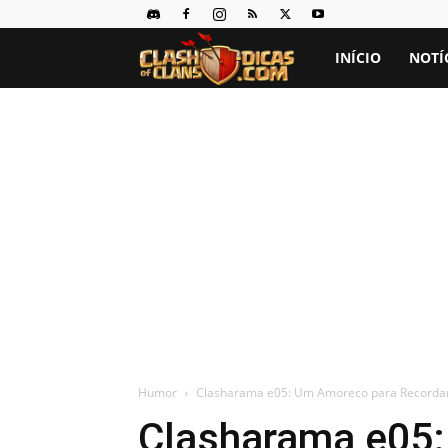
Clash
INÍCIO
NOTÍ
of
Clans
Dicas
Humor
Clasharama e05: Um Amoreco para Recorda
Clasharama e05