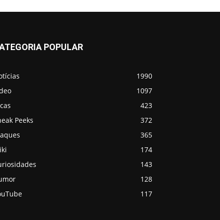
ATEGORIA POPULAR
tícias
1990
ídeo
1097
icas
423
neak Peeks
372
taques
365
ki
174
uriosidades
143
umor
128
ouTube
117