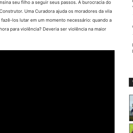
ina seu filho a seguir seus passos. A burocracia do
Construtor. Uma Curadora ajuda os moradores da vila
e fazê-los lutar em um momento necessário: quando a
hora para violência? Deveria ser violência na maior