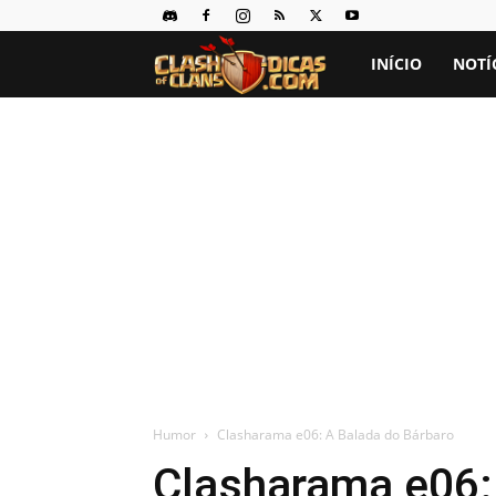
Clash
INÍCIO
NOTÍ
of
Clans
Dicas
Humor
Clasharama e06: A Balada do Bárbaro
Clasharama e06: