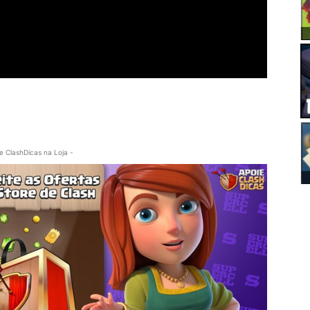
e ClashDicas na Loja -