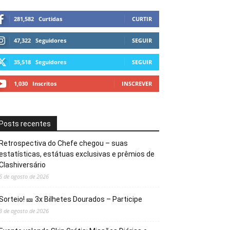
281,582
Curtidas
CURTIR
47,322
Seguidores
SEGUIR
35,518
Seguidores
SEGUIR
1,030
Inscritos
INSCREVER
Posts recentes
Retrospectiva do Chefe chegou – suas
estatísticas, estátuas exclusivas e prêmios de
Clashiversário
6 de agosto de 2026
Sorteio! 🎫 3x Bilhetes Dourados – Participe
3 de agosto de 2026