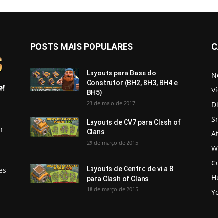
POSTS MAIS POPULARES
C
Layouts para Base do
No
Construtor (BH2, BH3, BH4 e
V
BH5)
23 de maio de 2017
D
S
Layouts de CV7 para Clash of
h
Clans
A
29 de março de 2015
Wi
C
Layouts de Centro de vila 8
es
H
para Clash of Clans
18 de março de 2015
Y