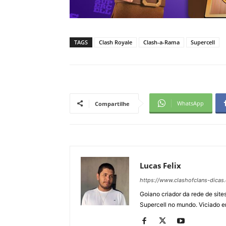
TAGS
Clash Royale
Clash-a-Rama
Supercell
WhatsApp
Compartilhe
Lucas Felix
https://www.clashofclans-dicas
Goiano criador da rede de si
Supercell no mundo. Viciado e