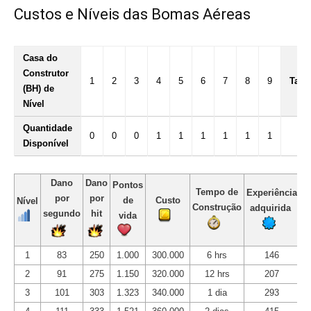
Custos e Níveis das Bomas Aéreas
Casa do
Construtor
1
2
3
4
5
6
7
8
9
Tam
(BH) de
Nível
Quantidade
0
0
0
1
1
1
1
1
1
3
Disponível
Dano
Dano
Pontos
Tempo de
Experiência
por
por
de
Custo
Nível
N
Construção
adquirida
segundo
hit
vida
1
83
250
1.000
300.000
6 hrs
146
2
91
275
1.150
320.000
12 hrs
207
3
101
303
1.323
340.000
1 dia
293