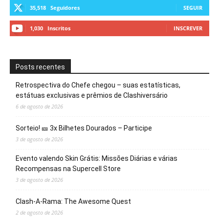
35,518
Seguidores
SEGUIR
1,030
Inscritos
INSCREVER
Posts recentes
Retrospectiva do Chefe chegou – suas estatísticas,
estátuas exclusivas e prêmios de Clashiversário
6 de agosto de 2026
Sorteio! 🎫 3x Bilhetes Dourados – Participe
3 de agosto de 2026
Evento valendo Skin Grátis: Missões Diárias e várias
Recompensas na Supercell Store
3 de agosto de 2026
Clash-A-Rama: The Awesome Quest
2 de agosto de 2026