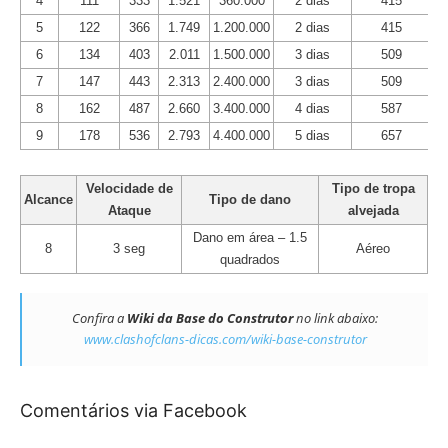
4
111
333
1.521
360.000
2 dias
415
5
122
366
1.749
1.200.000
2 dias
415
6
134
403
2.011
1.500.000
3 dias
509
7
147
443
2.313
2.400.000
3 dias
509
8
162
487
2.660
3.400.000
4 dias
587
9
178
536
2.793
4.400.000
5 dias
657
Velocidade de
Tipo de tropa
Alcance
Tipo de dano
Ataque
alvejada
Dano em área – 1.5
8
3 seg
Aéreo
quadrados
Confira a
Wiki da Base do Construtor
no link abaixo:
www.clashofclans-dicas.com/wiki-base-construtor
Comentários via Facebook