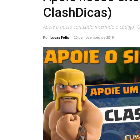
ClashDicas)
Apoie o nosso conteúdo inserindo o código "C
Por
Lucas Felix
-
20 de novembro de 2019