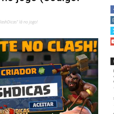
lashDicas" lá no jogo!