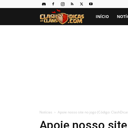
Clash
INÍCIO
NOTÍ
of
Clans
Dicas
Notícias
Apoie nosso site no jogo (Código: ClashDica
Apoie nosso site