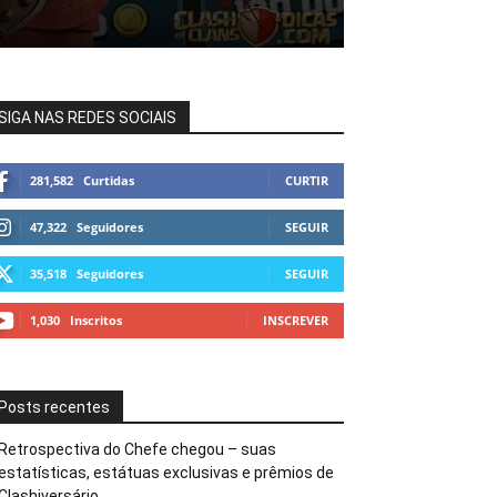
SIGA NAS REDES SOCIAIS
281,582
Curtidas
CURTIR
47,322
Seguidores
SEGUIR
35,518
Seguidores
SEGUIR
1,030
Inscritos
INSCREVER
Posts recentes
Retrospectiva do Chefe chegou – suas
estatísticas, estátuas exclusivas e prêmios de
Clashiversário