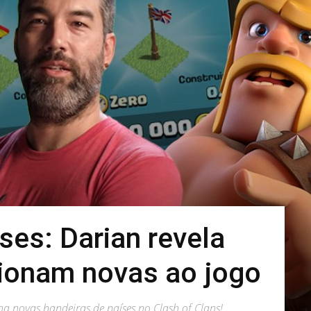
ses: Darian revela
cionam novas ao jogo
a novas bandeiras de países no Clash of Clans!