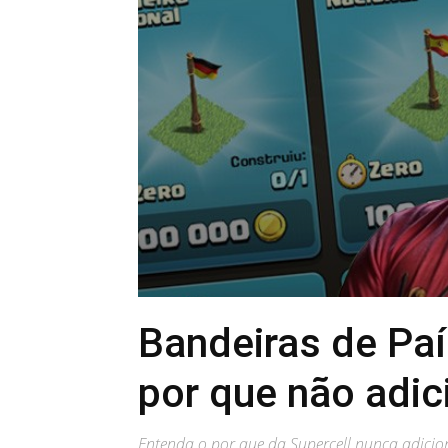
Bandeiras de Paí
por que não adi
Entenda o por que da Supercell nunca adicion