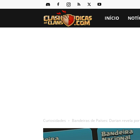
Clash
INÍCIO
NOTÍ
of
Clans
Dicas
Curiosidades
Bandeiras de Países: Darian revela po