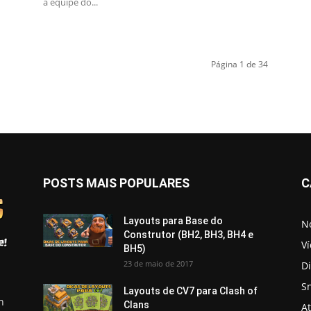
a equipe do...
Página 1 de 34
POSTS MAIS POPULARES
C
Layouts para Base do
No
Construtor (BH2, BH3, BH4 e
V
BH5)
23 de maio de 2017
D
S
Layouts de CV7 para Clash of
h
Clans
A