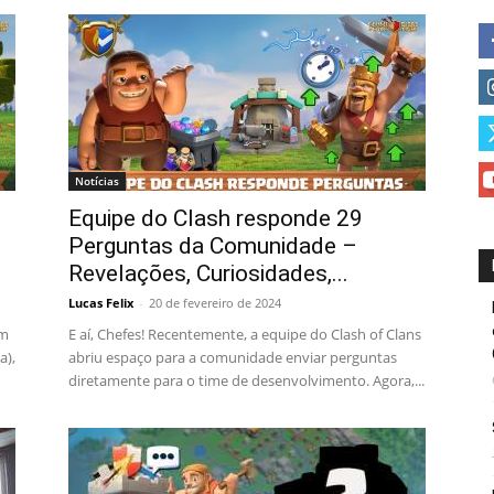
Notícias
Equipe do Clash responde 29
Perguntas da Comunidade –
Revelações, Curiosidades,...
Lucas Felix
-
20 de fevereiro de 2024
um
E aí, Chefes! Recentemente, a equipe do Clash of Clans
a),
abriu espaço para a comunidade enviar perguntas
diretamente para o time de desenvolvimento. Agora,...