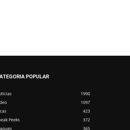
ATEGORIA POPULAR
tícias
1990
ídeo
1097
icas
423
neak Peeks
372
taques
365