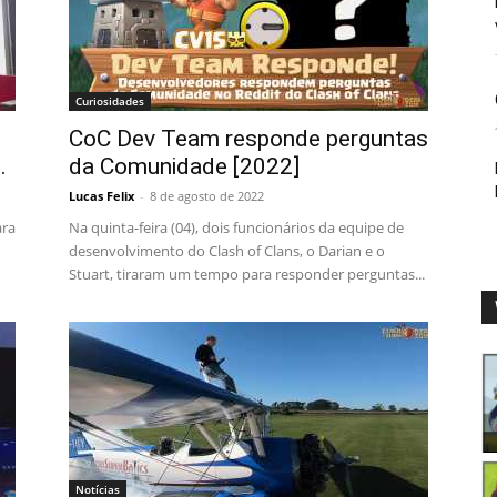
Curiosidades
CoC Dev Team responde perguntas
.
da Comunidade [2022]
Lucas Felix
-
8 de agosto de 2022
ara
Na quinta-feira (04), dois funcionários da equipe de
desenvolvimento do Clash of Clans, o Darian e o
Stuart, tiraram um tempo para responder perguntas...
Notícias