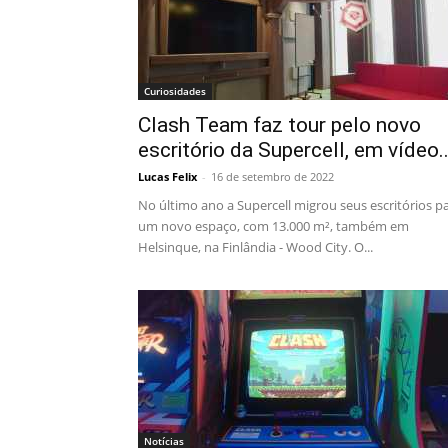
Curiosidades
Clash Team faz tour pelo novo
escritório da Supercell, em vídeo..
Lucas Felix
-
16 de setembro de 2022
No último ano a Supercell migrou seus escritórios p
um novo espaço, com 13.000 m², também em
Helsinque, na Finlândia - Wood City. O...
Notícias