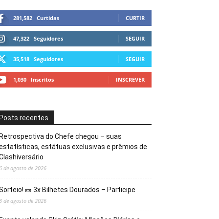
281,582
Curtidas
CURTIR
47,322
Seguidores
SEGUIR
35,518
Seguidores
SEGUIR
1,030
Inscritos
INSCREVER
Posts recentes
Retrospectiva do Chefe chegou – suas
estatísticas, estátuas exclusivas e prêmios de
Clashiversário
6 de agosto de 2026
Sorteio! 🎫 3x Bilhetes Dourados – Participe
3 de agosto de 2026