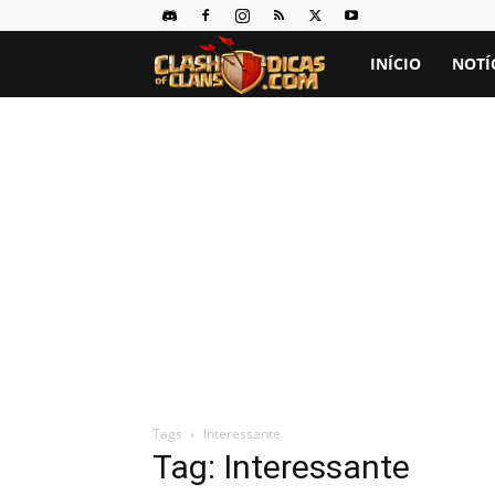
Clash
INÍCIO
NOTÍ
of
Clans
Dicas
Tags
Interessante
Tag: Interessante