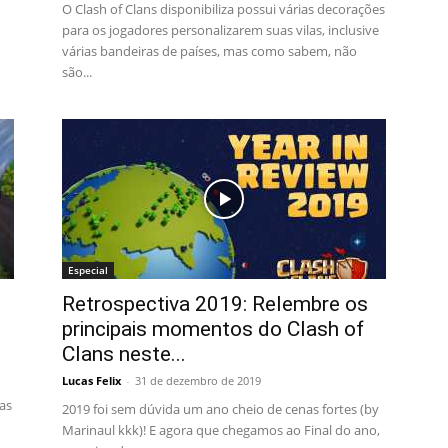
O Clash of Clans disponibiliza possui várias decorações
para os jogadores personalizarem suas vilas, inclusive
várias bandeiras de países, mas como sabem, não
são...
Especial
Retrospectiva 2019: Relembre os
principais momentos do Clash of
Clans neste...
Lucas Felix
-
31 de dezembro de 2019
as
2019 foi sem dúvida um ano cheio de cenas fortes (by
Marinaul kkk)! E agora que chegamos ao Final do ano,