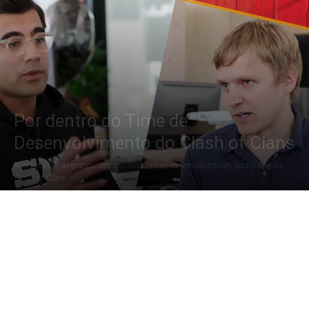
Por dentro do Time de
Desenvolvimento do Clash of Clans
Acompanhe as entrevistas oficiais com os desenvolvedores da equipe do
Clash of Clans
Por
Lucas Felix
-
11 de setembro de 2022