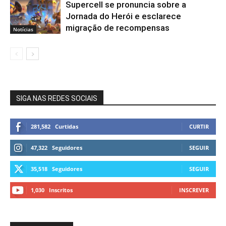
Supercell se pronuncia sobre a
Jornada do Herói e esclarece
migração de recompensas
Notícias
SIGA NAS REDES SOCIAIS
281,582
Curtidas
CURTIR
47,322
Seguidores
SEGUIR
35,518
Seguidores
SEGUIR
1,030
Inscritos
INSCREVER