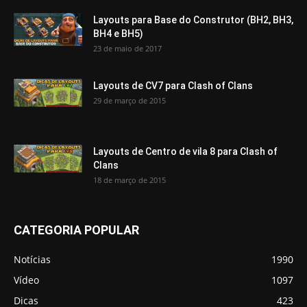
Layouts para Base do Construtor (BH2, BH3,
BH4 e BH5)
23 de maio de 2017
Layouts de CV7 para Clash of Clans
29 de março de 2015
Layouts de Centro de vila 8 para Clash of
Clans
18 de março de 2015
CATEGORIA POPULAR
Notícias
1990
Vídeo
1097
Dicas
423