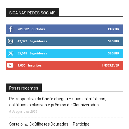
SIGA NAS REDES SOCIAIS
281,582
Curtidas
CURTIR
47,322
Seguidores
SEGUIR
35,518
Seguidores
SEGUIR
1,030
Inscritos
INSCREVER
Posts recentes
Retrospectiva do Chefe chegou – suas estatísticas,
estátuas exclusivas e prêmios de Clashiversário
6 de agosto de 2026
Sorteio! 🎫 3x Bilhetes Dourados – Participe