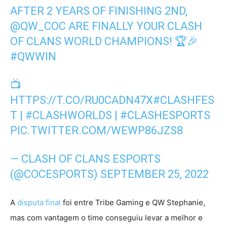
AFTER 2 YEARS OF FINISHING 2ND,
@QW_COC
ARE FINALLY YOUR CLASH
OF CLANS WORLD CHAMPIONS! 🏆🎉
#QWWIN
📺
HTTPS://T.CO/RU0CADN47X
#CLASHFES
T
|
#CLASHWORLDS
|
#CLASHESPORTS
PIC.TWITTER.COM/WEWP86JZS8
— CLASH OF CLANS ESPORTS
(@COCESPORTS)
SEPTEMBER 25, 2022
A
disputa final
foi entre Tribe Gaming e QW Stephanie,
mas com vantagem o time conseguiu levar a melhor e