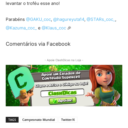
levantar o troféu esse ano!
Parabéns
@GAKU_coc
,
@hagureyuta14
,
@STARs_coc_
,
@Kazuma_coc_
e
@Klaus_coc
🎉
Comentários via Facebook
- Apoie ClashDicas na Loja -
TAGS
Campeonato Mundial
Twitter/X