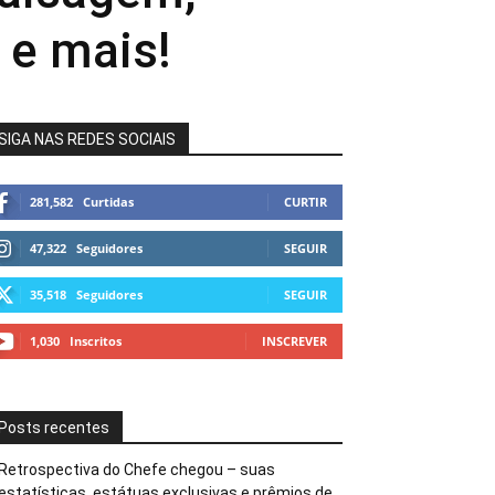
 e mais!
SIGA NAS REDES SOCIAIS
281,582
Curtidas
CURTIR
47,322
Seguidores
SEGUIR
35,518
Seguidores
SEGUIR
1,030
Inscritos
INSCREVER
Posts recentes
Retrospectiva do Chefe chegou – suas
estatísticas, estátuas exclusivas e prêmios de