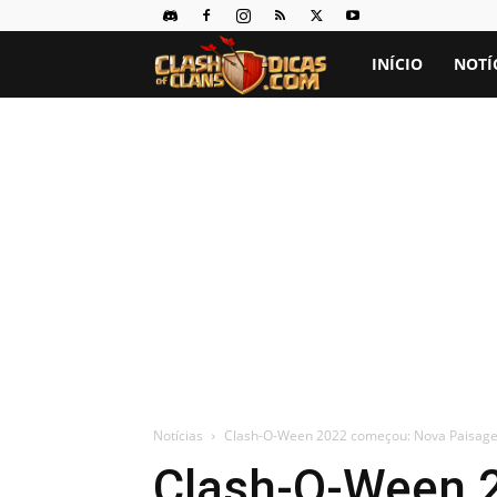
Clash
INÍCIO
NOTÍ
of
Clans
Dicas
Notícias
Clash-O-Ween 2022 começou: Nova Paisagem,
Clash-O-Ween 