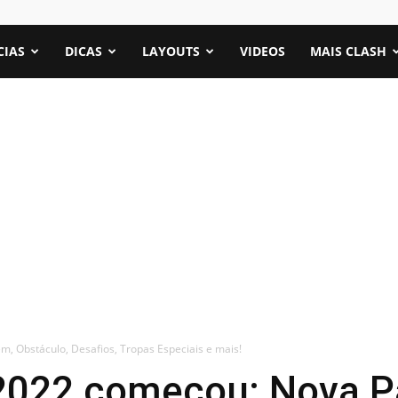
CIAS
DICAS
LAYOUTS
VIDEOS
MAIS CLASH
 Obstáculo, Desafios, Tropas Especiais e mais!
2022 começou: Nova P