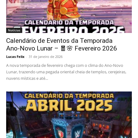
Notícias
Calendário de Eventos da Temporada
Ano‑Novo Lunar – 🧧🌸 Fevereiro 2026
Lucas Felix
-
31 de janeiro de 2026
A nova temporada de fevereiro chega com o clima do Ano‑Novo
Lunar, trazendo uma pegada oriental cheia de templos, cerejeiras,
nuvens místicas e até...