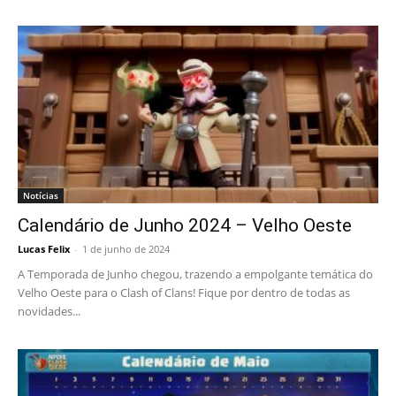
Notícias
Calendário de Junho 2024 – Velho Oeste
Lucas Felix
-
1 de junho de 2024
A Temporada de Junho chegou, trazendo a empolgante temática do
Velho Oeste para o Clash of Clans! Fique por dentro de todas as
novidades...