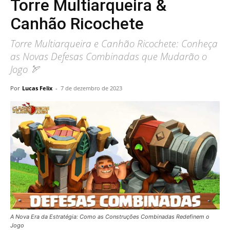
Torre Multiarqueira &
Canhão Ricochete
Torre Multiarqueira e Canhão Ricochete: Conheça
as Novas Defesas Combinadas que Mudarão o
Jogo 🏹
Por
Lucas Felix
-
7 de dezembro de 2023
A Nova Era da Estratégia: Como as Construções Combinadas Redefinem o
Jogo