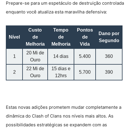
Prepare-se para um espetáculo de destruição controlada
enquanto você atualiza esta maravilha defensiva:
Custo
Tempo
Pontos
Dano por
Nível
de
de
de
Segundo
Melhoria
Melhoria
Vida
20 Mi de
1
14 dias
5.400
360
Ouro
22 Mi de
15 dias e
2
5.700
390
Ouro
12hrs
Estas novas adições prometem mudar completamente a
dinâmica do Clash of Clans nos níveis mais altos. As
possibilidades estratégicas se expandem com as