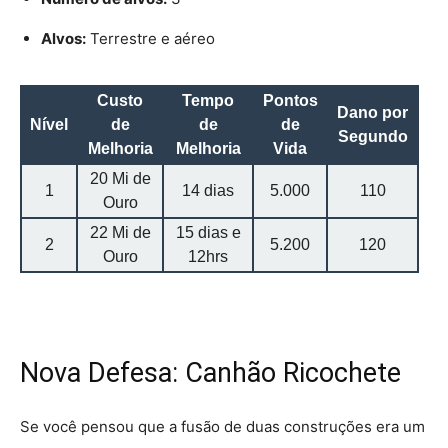
Alvos:
Terrestre e aéreo
Custo
Tempo
Pontos
Dano por
Nível
de
de
de
Segundo
Melhoria
Melhoria
Vida
20 Mi de
1
14 dias
5.000
110
Ouro
22 Mi de
15 dias e
2
5.200
120
Ouro
12hrs
Nova Defesa: Canhão Ricochete
Se você pensou que a fusão de duas construções era um