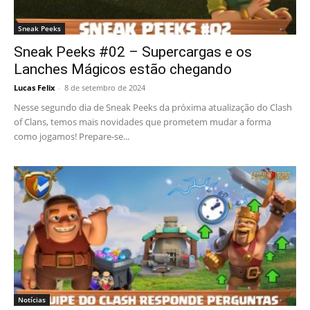
Sneak Peeks
Sneak Peeks #02 – Supercargas e os
Lanches Mágicos estão chegando
Lucas Felix
-
8 de setembro de 2024
Nesse segundo dia de Sneak Peeks da próxima atualização do Clash
of Clans, temos mais novidades que prometem mudar a forma
como jogamos! Prepare-se...
Notícias