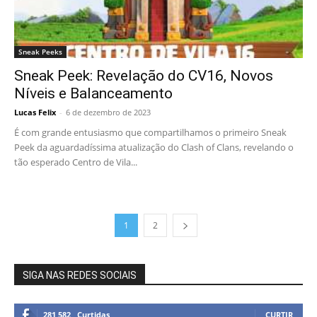
Sneak Peeks
Sneak Peek: Revelação do CV16, Novos
Níveis e Balanceamento
Lucas Felix
-
6 de dezembro de 2023
É com grande entusiasmo que compartilhamos o primeiro Sneak
Peek da aguardadíssima atualização do Clash of Clans, revelando o
tão esperado Centro de Vila...
1
2
SIGA NAS REDES SOCIAIS
281,582
Curtidas
CURTIR