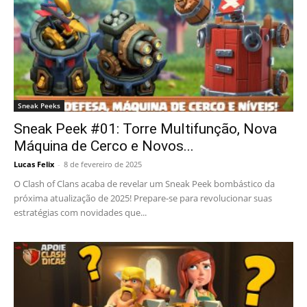
Sneak Peeks
Sneak Peek #01: Torre Multifunção, Nova
Máquina de Cerco e Novos...
Lucas Felix
-
8 de fevereiro de 2025
O Clash of Clans acaba de revelar um Sneak Peek bombástico da
próxima atualização de 2025! Prepare-se para revolucionar suas
estratégias com novidades que...