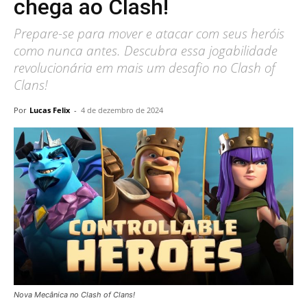
chega ao Clash!
Prepare-se para mover e atacar com seus heróis
como nunca antes. Descubra essa jogabilidade
revolucionária em mais um desafio no Clash of
Clans!
Por
Lucas Felix
-
4 de dezembro de 2024
Nova Mecânica no Clash of Clans!