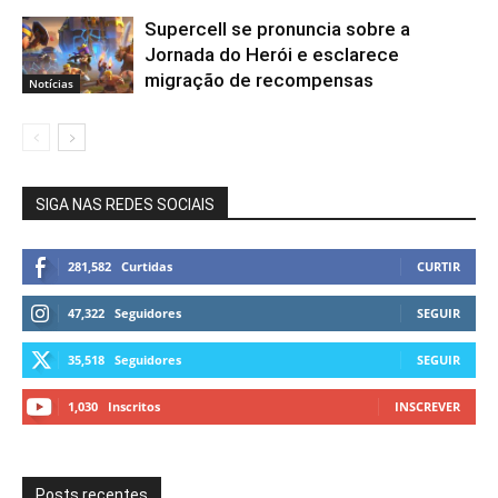
Supercell se pronuncia sobre a
Jornada do Herói e esclarece
migração de recompensas
Notícias
SIGA NAS REDES SOCIAIS
281,582
Curtidas
CURTIR
47,322
Seguidores
SEGUIR
35,518
Seguidores
SEGUIR
1,030
Inscritos
INSCREVER
Posts recentes