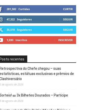
281,582
Curtidas
CURTIR
47,322
Seguidores
SEGUIR
35,518
Seguidores
SEGUIR
1,030
Inscritos
INSCREVER
Posts recentes
Retrospectiva do Chefe chegou – suas
estatísticas, estátuas exclusivas e prêmios de
Clashiversário
6 de agosto de 2026
Sorteio! 🎫 3x Bilhetes Dourados – Participe
3 de agosto de 2026