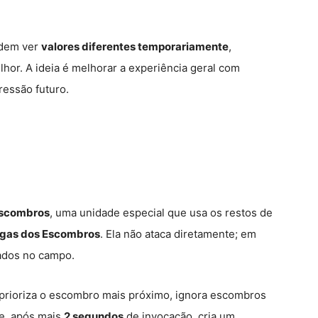
odem ver
valores diferentes temporariamente
,
hor. A ideia é melhorar a experiência geral com
essão futuro.
Escombros
, uma unidade especial que usa os restos de
gas dos Escombros
. Ela não ataca diretamente; em
ados no campo.
 prioriza o escombro mais próximo, ignora escombros
e, após mais
2 segundos
de invocação, cria um