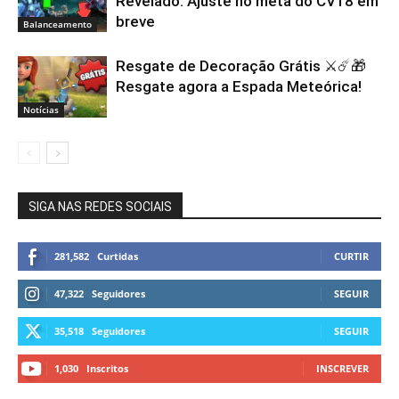
Revelado: Ajuste no meta do CV18 em
breve
Balanceamento
Resgate de Decoração Grátis ⚔️☄️🎁
Resgate agora a Espada Meteórica!
Notícias
SIGA NAS REDES SOCIAIS
281,582
Curtidas
CURTIR
47,322
Seguidores
SEGUIR
35,518
Seguidores
SEGUIR
1,030
Inscritos
INSCREVER