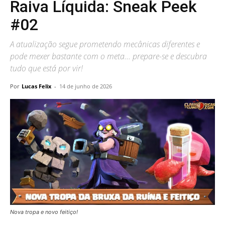
Raiva Líquida: Sneak Peek
#02
A atualização segue prometendo mecânicas diferentes e
pode mexer bastante com o meta... prepare-se e descubra
tudo que está por vir!
Por
Lucas Felix
-
14 de junho de 2026
Nova tropa e novo feitiço!