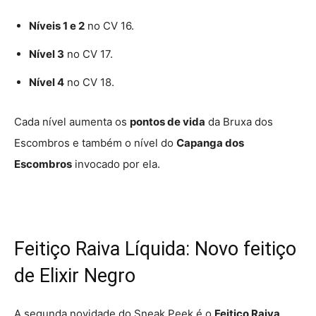
Níveis 1 e 2
no CV 16.
Nível 3
no CV 17.
Nível 4
no CV 18.
Cada nível aumenta os
pontos de vida
da Bruxa dos
Escombros e também o nível do
Capanga dos
Escombros
invocado por ela.
Feitiço Raiva Líquida: Novo feitiço
de Elixir Negro
A segunda novidade do Sneak Peek é o
Feitiço Raiva