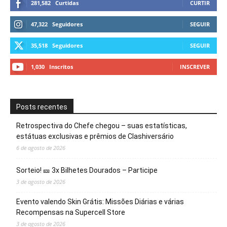
281,582
Curtidas
CURTIR
47,322
Seguidores
SEGUIR
35,518
Seguidores
SEGUIR
1,030
Inscritos
INSCREVER
Posts recentes
Retrospectiva do Chefe chegou – suas estatísticas,
estátuas exclusivas e prêmios de Clashiversário
6 de agosto de 2026
Sorteio! 🎫 3x Bilhetes Dourados – Participe
3 de agosto de 2026
Evento valendo Skin Grátis: Missões Diárias e várias
Recompensas na Supercell Store
3 de agosto de 2026