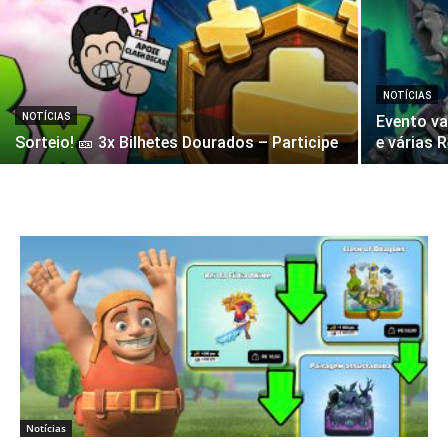
NOTÍCIAS
NOTÍCIAS
Evento va
Sorteio! 🎫 3x Bilhetes Dourados – Participe
e várias 
Notícias