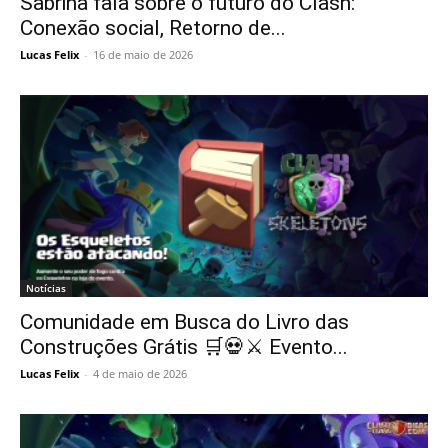
Sabrina fala sobre o futuro do Clash:
Conexão social, Retorno de...
Lucas Felix
-
16 de maio de 2026
Notícias
Comunidade em Busca do Livro das
Construções Grátis 🛒💀⚔️ Evento...
Lucas Felix
-
4 de maio de 2026