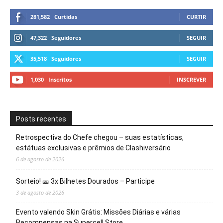
281,582
Curtidas
CURTIR
47,322
Seguidores
SEGUIR
35,518
Seguidores
SEGUIR
1,030
Inscritos
INSCREVER
Posts recentes
Retrospectiva do Chefe chegou – suas estatísticas,
estátuas exclusivas e prêmios de Clashiversário
6 de agosto de 2026
Sorteio! 🎫 3x Bilhetes Dourados – Participe
3 de agosto de 2026
Evento valendo Skin Grátis: Missões Diárias e várias
Recompensas na Supercell Store