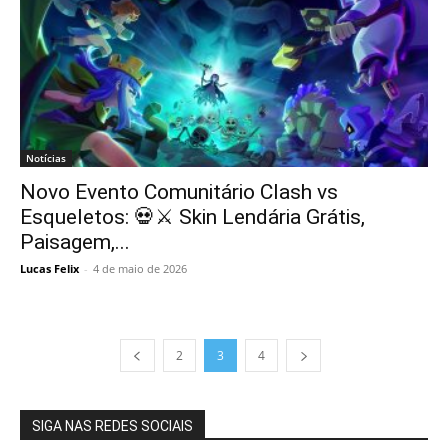
Notícias
Novo Evento Comunitário Clash vs
Esqueletos: 💀⚔️ Skin Lendária Grátis,
Paisagem,...
Lucas Felix
-
4 de maio de 2026
2
3
4
SIGA NAS REDES SOCIAIS