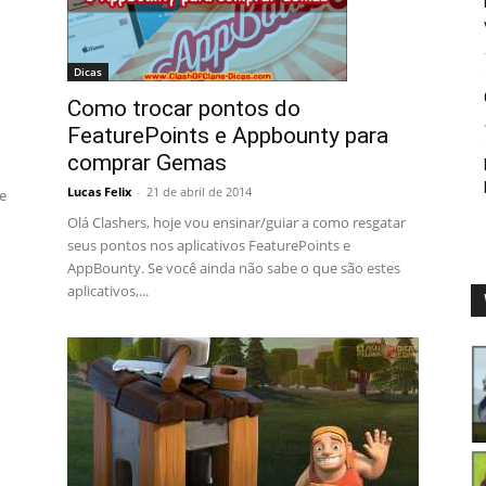
Dicas
Como trocar pontos do
FeaturePoints e Appbounty para
comprar Gemas
Lucas Felix
-
21 de abril de 2014
e
Olá Clashers, hoje vou ensinar/guiar a como resgatar
seus pontos nos aplicativos FeaturePoints e
AppBounty. Se você ainda não sabe o que são estes
aplicativos,...