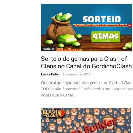
Notícias
Sorteio de gemas para Clash of
Clans no Canal do GordinhoClash
Lucas Felix
-
1 de maio de 2014
Quem ai quer ganhar umas gemas no Clash of Clan
TODOS não é mesmo? Então venho aqui para avisar
vocês que o Canal...