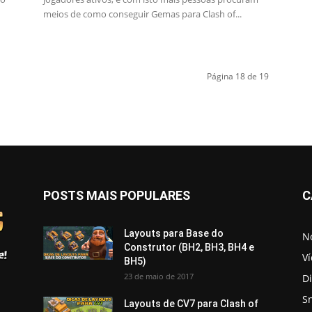
meios de como conseguir Gemas para Clash of...
Página 18 de 19
POSTS MAIS POPULARES
C
Layouts para Base do
No
Construtor (BH2, BH3, BH4 e
V
BH5)
23 de maio de 2017
D
S
Layouts de CV7 para Clash of