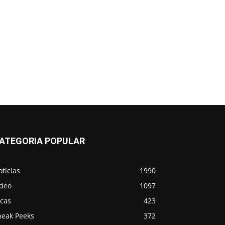
ATEGORIA POPULAR
tícias
1990
ídeo
1097
icas
423
neak Peeks
372