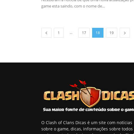
game esta saindo, com o nome de...
...
1
17
18
19
O Clash of Clans Dicas é um site com notícias
sobre o game, dicas, informações sobre todos