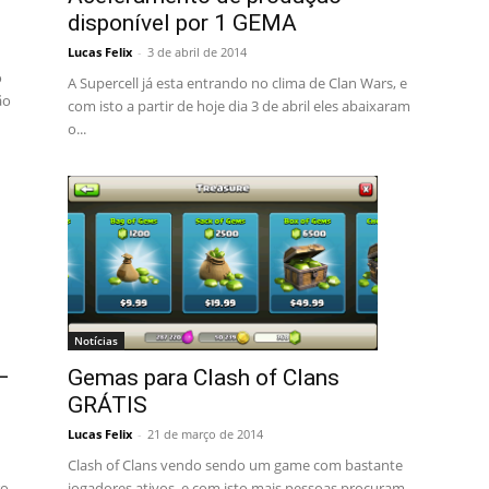
disponível por 1 GEMA
Lucas Felix
-
3 de abril de 2014
o
A Supercell já esta entrando no clima de Clan Wars, e
ão
com isto a partir de hoje dia 3 de abril eles abaixaram
o...
Notícias
–
Gemas para Clash of Clans
GRÁTIS
Lucas Felix
-
21 de março de 2014
Clash of Clans vendo sendo um game com bastante
ro
jogadores ativos, e com isto mais pessoas procuram