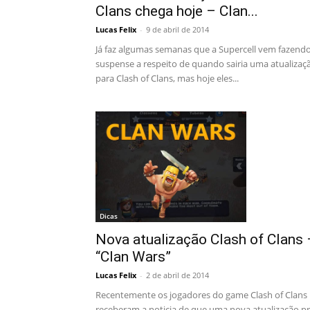
Clans chega hoje – Clan...
Lucas Felix
-
9 de abril de 2014
Já faz algumas semanas que a Supercell vem fazend
suspense a respeito de quando sairia uma atualizaç
para Clash of Clans, mas hoje eles...
Dicas
Nova atualização Clash of Clans 
“Clan Wars”
Lucas Felix
-
2 de abril de 2014
Recentemente os jogadores do game Clash of Clans
receberam a noticia de que uma nova atualização p