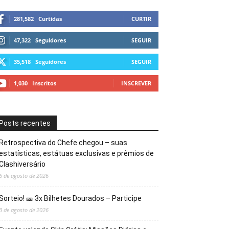
281,582
Curtidas
CURTIR
47,322
Seguidores
SEGUIR
35,518
Seguidores
SEGUIR
1,030
Inscritos
INSCREVER
Posts recentes
Retrospectiva do Chefe chegou – suas
estatísticas, estátuas exclusivas e prêmios de
Clashiversário
6 de agosto de 2026
Sorteio! 🎫 3x Bilhetes Dourados – Participe
3 de agosto de 2026