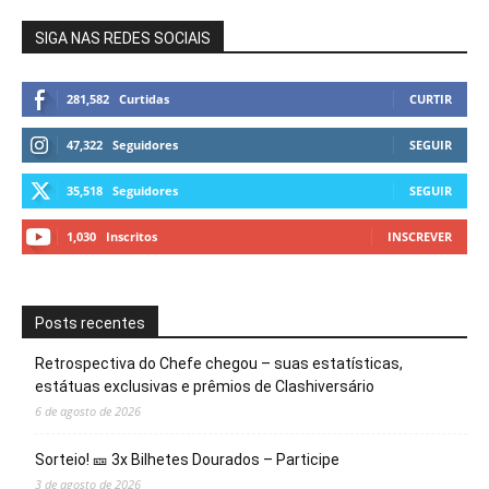
SIGA NAS REDES SOCIAIS
281,582
Curtidas
CURTIR
47,322
Seguidores
SEGUIR
35,518
Seguidores
SEGUIR
1,030
Inscritos
INSCREVER
Posts recentes
Retrospectiva do Chefe chegou – suas estatísticas,
estátuas exclusivas e prêmios de Clashiversário
6 de agosto de 2026
Sorteio! 🎫 3x Bilhetes Dourados – Participe
3 de agosto de 2026