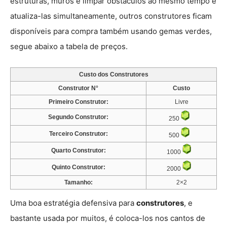
estruturas, muros e limpar obstáculos ao mesmo tempo e
atualiza-las simultaneamente, outros construtores ficam
disponíveis para compra também usando gemas verdes,
segue abaixo a tabela de preços.
Custo dos Construtores
Construtor N°
Custo
Primeiro Construtor:
Livre
Segundo
Construtor:
250
Terceiro
Construtor:
500
Quarto
Construtor:
1000
Quinto
Construtor:
2000
Tamanho:
2×2
Uma boa estratégia defensiva para
construtores
, e
bastante usada por muitos, é coloca-los nos cantos de