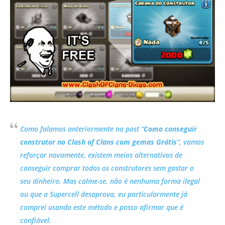
Como falamos anteriormente no post “
Como conseguir
construtor no Clash of Clans com gemas Grátis
“, vamos
reforçar novamente, existem meios alternativos de
conseguir comprar todos os
construtores sem gastar o
seu dinheiro
. Mas calme-se, não é nenhuma forma ilegal
ou que a Supercell desaprova, eu particularmente já
comprei usando este método e posso afirmar que é
confiável.