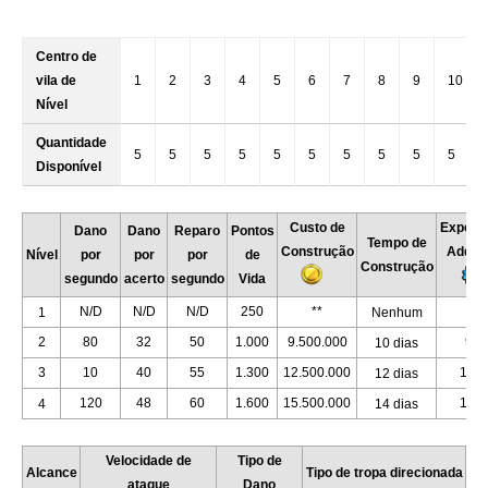
Centro de
vila de
1
2
3
4
5
6
7
8
9
10
Nível
Quantidade
5
5
5
5
5
5
5
5
5
5
Disponível
Custo de
Experiê
Dano
Dano
Reparo
Pontos
Tempo de
Construção
Adquir
Nível
por
por
por
de
Construção
segundo
acerto
segundo
Vida
N/D
N/D
N/D
250
**
1
Nenhum
0
2
80
32
50
1.000
9.500.000
929
10 dias
3
10
40
55
1.300
12.500.000
1.01
12 dias
120
48
60
1.600
15.500.000
1.09
4
14 dias
Velocidade de
Tipo de
Alcance
Tipo de tropa direcionada
ataque
Dano