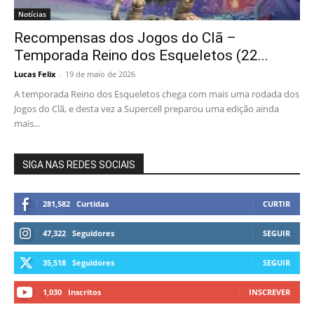
Notícias
Recompensas dos Jogos do Clã –
Temporada Reino dos Esqueletos (22...
Lucas Felix
-
19 de maio de 2026
A temporada Reino dos Esqueletos chega com mais uma rodada dos
Jogos do Clã, e desta vez a Supercell preparou uma edição ainda
mais...
SIGA NAS REDES SOCIAIS
281,582
Curtidas
CURTIR
47,322
Seguidores
SEGUIR
35,518
Seguidores
SEGUIR
1,030
Inscritos
INSCREVER