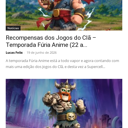
Notícias
Recompensas dos Jogos do Clã –
Temporada Fúria Anime (22 a...
Lucas Felix
-
19 de junho de 2026
A temporada Fúria Anime está a todo vapor e agora contando com
mais uma edição dos Jogos do Clã, e desta vez a Supercell...