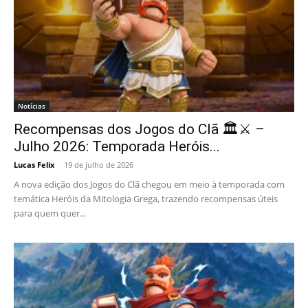
Notícias
Recompensas dos Jogos do Clã 🏛️⚔️ –
Julho 2026: Temporada Heróis...
Lucas Felix
-
19 de julho de 2026
A nova edição dos Jogos do Clã chegou em meio à temporada com
temática Heróis da Mitologia Grega, trazendo recompensas úteis
para quem quer...