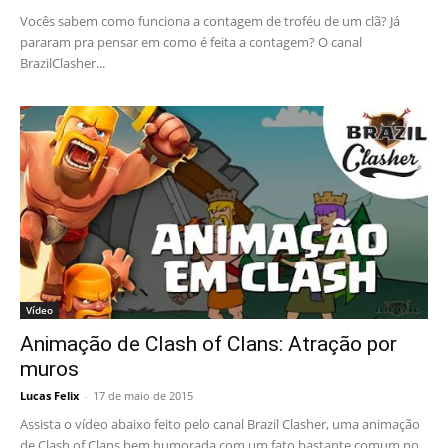
Vocês sabem como funciona a contagem de troféu de um clã? Já
pararam pra pensar em como é feita a contagem? O canal
BrazilClasher...
Vídeo
Animação de Clash of Clans: Atração por
muros
Lucas Felix
-
17 de maio de 2015
Assista o vídeo abaixo feito pelo canal Brazil Clasher, uma animação
de Clash of Clans bem humorada com um fato bastante comum no