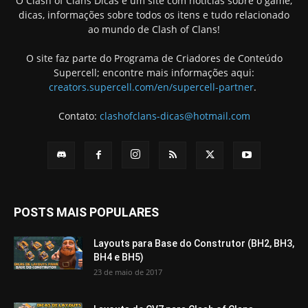
O Clash of Clans Dicas é um site com notícias sobre o game,
dicas, informações sobre todos os itens e tudo relacionado
ao mundo de Clash of Clans!
O site faz parte do Programa de Criadores de Conteúdo
Supercell; encontre mais informações aqui:
creators.supercell.com/en/supercell-partner
.
Contato:
clashofclans-dicas@hotmail.com
POSTS MAIS POPULARES
Layouts para Base do Construtor (BH2, BH3,
BH4 e BH5)
23 de maio de 2017