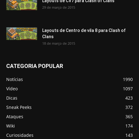
Layouts de CV7 para Clash of Clans
29 de março de 2015
Layouts de Centro de vila 8 para Clash of
Clans
18 de março de 2015
CATEGORIA POPULAR
Notícias
1990
Vídeo
1097
Dicas
423
Sneak Peeks
372
Ataques
365
Wiki
174
Curiosidades
143