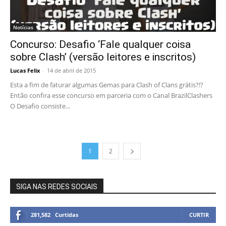
Notícias
Concurso: Desafio ‘Fale qualquer coisa
sobre Clash’ (versão leitores e inscritos)
Lucas Felix
-
14 de abril de 2015
Esta a fim de faturar algumas Gemas para Clash of Clans grátis?!?
Então confira esse concurso em parceria com o Canal BrazilClashers
O Desafio consiste...
1
2
SIGA NAS REDES SOCIAIS
281,582
Curtidas
CURTIR