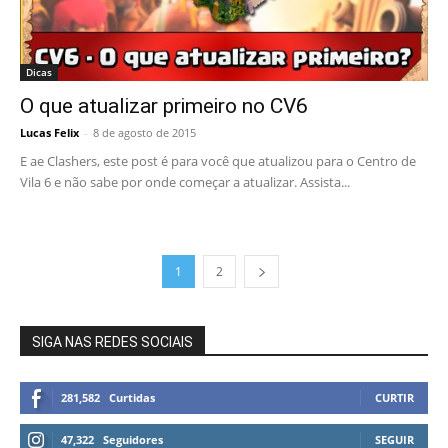
Dicas
O que atualizar primeiro no CV6
Lucas Felix
-
8 de agosto de 2015
E ae Clashers, este post é para você que atualizou para o Centro de
Vila 6 e não sabe por onde começar a atualizar. Assista...
1
2
SIGA NAS REDES SOCIAIS
281,582
Curtidas
CURTIR
47,322
Seguidores
SEGUIR