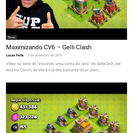
Dicas
Maximizando CV6 – Gelli Clash
Lucas Felix
-
3 de setembro de 2016
Vídeo da Série de "iniciando uma conta do zero" do GelliClash, ele
esta no Centro de Vila 6 e já deu bastante dicas úteis...