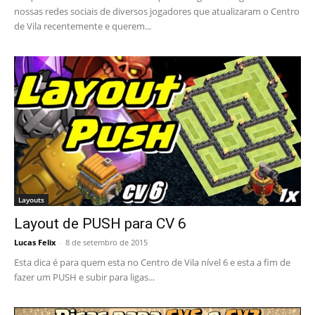
nossas redes sociais de diversos jogadores que atualizaram o Centro
de Vila recentemente e querem...
Layouts
Layout de PUSH para CV 6
Lucas Felix
-
8 de setembro de 2015
Esta dica é para quem esta no Centro de Vila nível 6 e esta a fim de
fazer um PUSH e subir para ligas...