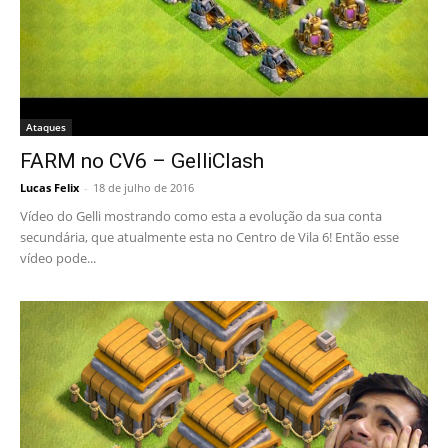
Ataques
FARM no CV6 – GelliClash
Lucas Felix
-
18 de julho de 2016
Vídeo do Gelli mostrando como esta a evolução da sua conta
secundária, que atualmente esta no Centro de Vila 6! Então esse
vídeo pode...