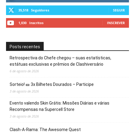
35,518
Seguidores
SEGUIR
1,030
Inscritos
INSCREVER
Posts recentes
Retrospectiva do Chefe chegou – suas estatísticas,
estátuas exclusivas e prêmios de Clashiversário
6 de agosto de 2026
Sorteio! 🎫 3x Bilhetes Dourados – Participe
3 de agosto de 2026
Evento valendo Skin Grátis: Missões Diárias e várias
Recompensas na Supercell Store
3 de agosto de 2026
Clash-A-Rama: The Awesome Quest