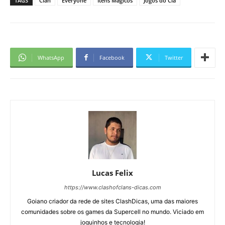
TAGS
Clan
Everyone
Itens Mágicos
Jogos do Clã
WhatsApp
Facebook
Twitter
Lucas Felix
https://www.clashofclans-dicas.com
Goiano criador da rede de sites ClashDicas, uma das maiores
comunidades sobre os games da Supercell no mundo. Viciado em
joguinhos e tecnologia!