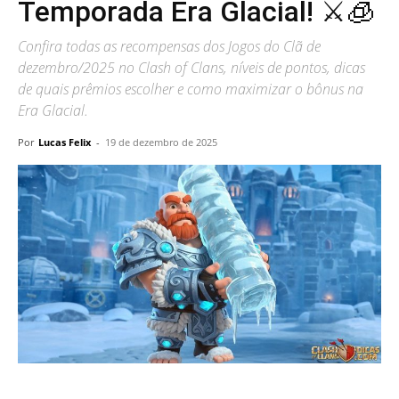
Temporada Era Glacial! ⚔️🧊
Confira todas as recompensas dos Jogos do Clã de
dezembro/2025 no Clash of Clans, níveis de pontos, dicas
de quais prêmios escolher e como maximizar o bônus na
Era Glacial.
Por
Lucas Felix
-
19 de dezembro de 2025