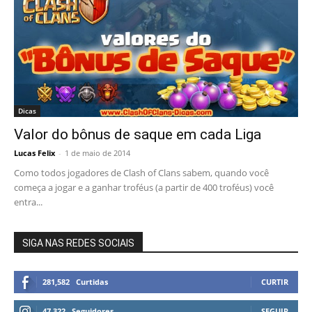
Dicas
Valor do bônus de saque em cada Liga
Lucas Felix
-
1 de maio de 2014
Como todos jogadores de Clash of Clans sabem, quando você
começa a jogar e a ganhar troféus (a partir de 400 troféus) você
entra...
SIGA NAS REDES SOCIAIS
281,582
Curtidas
CURTIR
47,322
Seguidores
SEGUIR