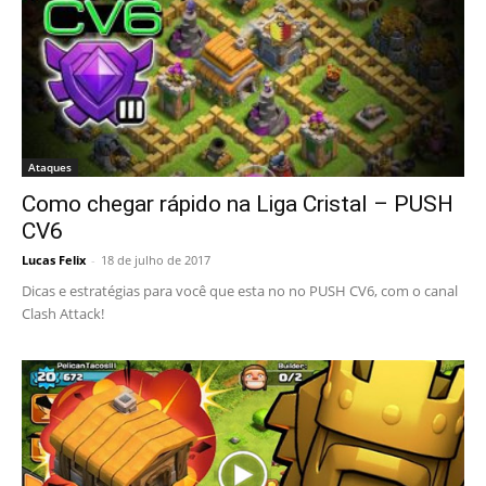
Ataques
Como chegar rápido na Liga Cristal – PUSH
CV6
Lucas Felix
-
18 de julho de 2017
Dicas e estratégias para você que esta no no PUSH CV6, com o canal
Clash Attack!