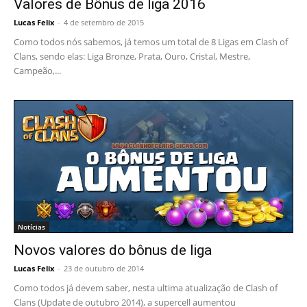
Valores de Bônus de liga 2016
Lucas Felix
-
4 de setembro de 2015
Como todos nós sabemos, já temos um total de 8 Ligas em Clash of
Clans, sendo elas: Liga Bronze, Prata, Ouro, Cristal, Mestre,
Campeão,...
Notícias
Novos valores do bônus de liga
Lucas Felix
-
23 de outubro de 2014
Como todos já devem saber, nesta ultima atualização de Clash of
Clans (Update de outubro 2014), a supercell aumentou