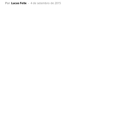
Por
Lucas Felix
-
4 de setembro de 2015