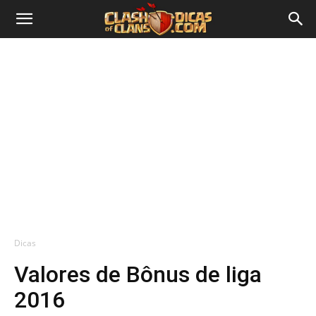
Dicas
Valores de Bônus de liga
2016