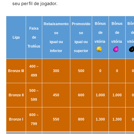
seu perfil de jogador.
Bônus
Bônus
Bô
Rebaixamento
Promovido
Faixa
de
de
d
se
se
Liga
de
vitória
vitória
vitó
igual ou
igual ou
Troféus
inferior
superior
400 –
Bronze III
300
500
0
0
0
499
500 –
Bronze II
450
600
1.000
1.000
0
599
600 –
Bronze I
550
800
1.300
1.300
0
799